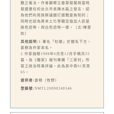
戰之看法。作者觀察立委葉菊蘭與當時
競選連任的台北市長陳水扁之發言，認
為他們利用族群議題打選戰是無知的；
同時也認為將本土化等觀念強加人民是
綠色恐怖，與白色恐怖一樣。（文/陳薏
如）
其他說明:
1.署名「杜陵」於題名下方，
姜穆為作家本名。
2.作家捐贈1998年6月至12月手稿共33
篇，為《獨家》報刊專欄「三家村」所
寫之政治時事評論，此為其中頁61至頁
65。
提供者:
姜穆（牧野）
登錄號:
NMTL20090240346