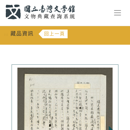
跳到主要內容
:::
藏品資訊
回上一頁
:::