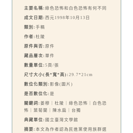
主要名稱:
綠色恐怖和白色恐怖有何不同
成文日期:
西元1998年10月13日
類別:
手稿
作者:
杜陵
原件與否:
原件
藏品層次:
單件
數量單位:
5頁/張
尺寸大小(長*寬*高):
29.7*21cm
數位化類別:
影像(圖片)
是否數位化:
是
關鍵詞:
姜穆｜杜陵｜綠色恐怖｜白色恐
怖｜葉菊蘭｜陳水扁｜台獨
典藏單位:
國立臺灣文學館
摘要:
本文為作者認為民進黨使用族群選