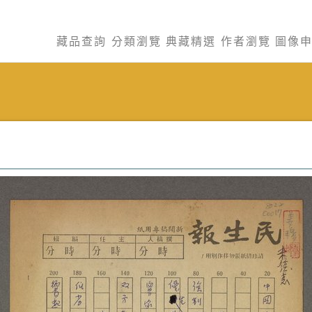
藏品查詢
分類瀏覽
典藏精選
作者瀏覽
圖像