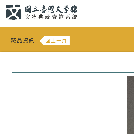
跳到主要內容
:::
藏品資訊
回上一頁
:::