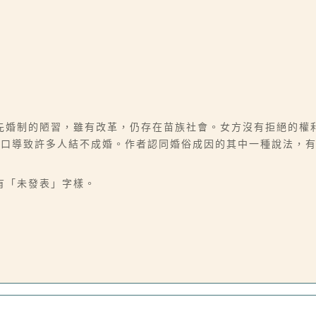
先婚制的陋習，雖有改革，仍存在苗族社會。女方沒有拒絕的權
開口導致許多人結不成婚。作者認同婚俗成因的其中一種說法，
有「未發表」字樣。