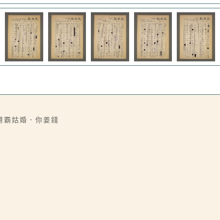
舅霸姑婚．你姜錢