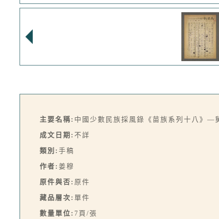
主要名稱:
中國少數民族採風錄《苗族系列十八》—
成文日期:
不詳
類別:
手稿
作者:
姜穆
原件與否:
原件
藏品層次:
單件
數量單位:
7頁/張