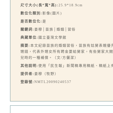
尺寸大小(長*寬*高):
25.9*18.9cm
數位化類別:
影像(圖片)
是否數位化:
是
關鍵詞:
姜穆│苗族│婚姻│習俗
典藏單位:
國立臺灣文學館
摘要:
本文紀錄苗族的婚姻習俗，苗族有姑舅表親優
甥錢，代表外甥女所有聘金要給舅家，有些舅家大
兒時的一種補償。（文/方儷潔）
其他說明:
使用「民生報」新聞稿專用稿紙、稿紙上
提供者:
姜穆（牧野）
登錄號:
NMTL20090240537