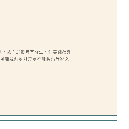
利，故而逃婚時有發生。你姜錢為外
有可能是姑家對舅家不能娶姑母家女