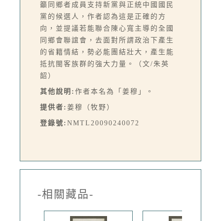
籲同鄉者成員支持新黨與正統中國國民
黨的候選人，作者認為這是正確的方
向，並提議若能聯合陳心寬主導的全國
同鄉會聯誼會，去面對所謂政治下產生
的省籍情結，勢必能團結壯大，產生能
抵抗閩客族群的強大力量。（文/朱英
韶）
其他說明:
作者本名為「姜穆」。
提供者:
姜穆（牧野）
登錄號:
NMTL20090240072
-相關藏品-