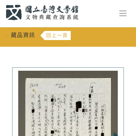
跳到主要內容
:::
藏品資訊
回上一頁
:::