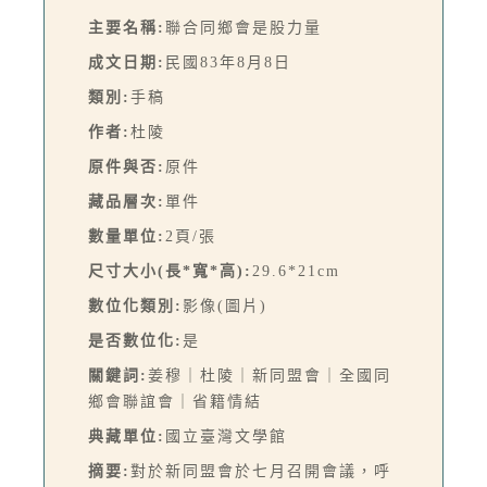
主要名稱:
聯合同鄉會是股力量
成文日期:
民國83年8月8日
類別:
手稿
作者:
杜陵
原件與否:
原件
藏品層次:
單件
數量單位:
2頁/張
尺寸大小(長*寬*高):
29.6*21cm
數位化類別:
影像(圖片)
是否數位化:
是
關鍵詞:
姜穆｜杜陵｜新同盟會｜全國同
鄉會聯誼會｜省籍情結
典藏單位:
國立臺灣文學館
摘要:
對於新同盟會於七月召開會議，呼