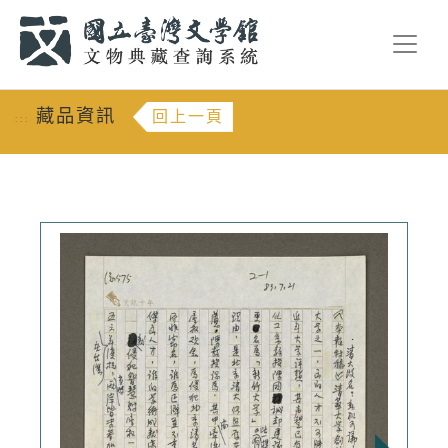
跳到主要內容
:::
藏品資訊
回上一頁
:::