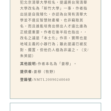
犯北京清華大學校名，提議將台灣清華
大學改名為「新竹大學」一事，作者指
出這是自我矮化，亦認為台灣有清華大
學並不違反智慧財產權、也非竊取其
名，而且誰能培育出傑出人才遠比誰為
正統還重要。作者在後半段也指出，，
改名之議是「本土化」作祟，實際也是
地域主義的小器行為；雖此提議已被反
對、擱置，但他仍人極為非議之。（文/
朱英韶）
其他說明:
作者本名為「姜穆」。
提供者:
姜穆（牧野）
登錄號:
NMTL20090240040