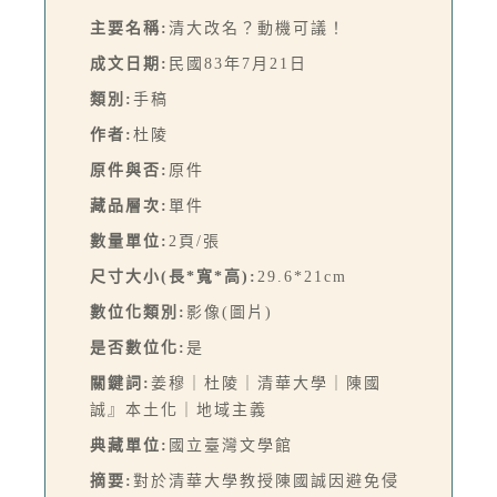
主要名稱:
清大改名？動機可議！
成文日期:
民國83年7月21日
類別:
手稿
作者:
杜陵
原件與否:
原件
藏品層次:
單件
數量單位:
2頁/張
尺寸大小(長*寬*高):
29.6*21cm
數位化類別:
影像(圖片)
是否數位化:
是
關鍵詞:
姜穆｜杜陵｜清華大學｜陳國
誠』本土化｜地域主義
典藏單位:
國立臺灣文學館
摘要:
對於清華大學教授陳國誠因避免侵