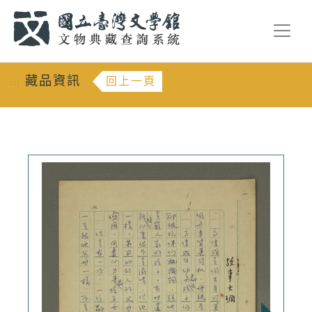
跳到主要內容
:::
藏品資訊
回上一頁
:::