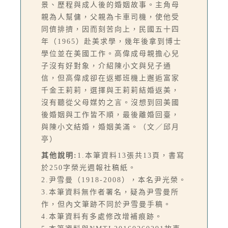
景、歷程與成人後的婚姻故事。主角母
親為人幫傭，父親為卡車司機，使他受
同儕排擠，因而刻苦向上，民國五十四
年（1965）赴美求學，幾年後拿到博士
學位並在美國工作。高偉成母親擔心兒
子沒有好對象，介紹陳小文與兒子通
信，但高偉成卻在返鄉班機上邂逅富家
千金王莉莉，選擇與王莉莉結婚返美，
沒有聽從父母媒妁之言。沒想到回美國
後婚姻與工作皆不順，最後離婚回臺，
與陳小文結婚，婚姻美滿。（文／邱月
亭）
其他說明:
1.本筆資料13張共13頁，書寫
於250字榮光週報社稿紙。
2.尹雪曼（1918-2008），本名尹光榮。
3.本筆資料無作者署名，疑為尹雪曼所
作，但內文筆跡不同於尹雪曼手稿。
4.本筆資料有多處修改增補痕跡。