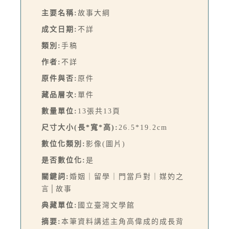
主要名稱:
故事大綱
成文日期:
不詳
類別:
手稿
作者:
不詳
原件與否:
原件
藏品層次:
單件
數量單位:
13張共13頁
尺寸大小(長*寬*高):
26.5*19.2cm
數位化類別:
影像(圖片)
是否數位化:
是
關鍵詞:
婚姻｜留學｜門當戶對｜媒妁之
言│故事
典藏單位:
國立臺灣文學館
摘要:
本筆資料講述主角高偉成的成長背