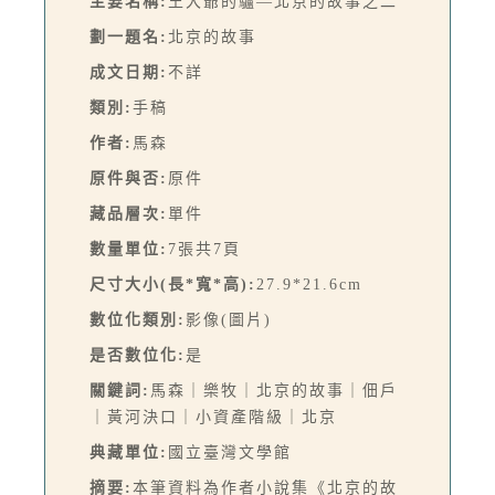
主要名稱:
王大爺的驢—北京的故事之二
劃一題名:
北京的故事
成文日期:
不詳
類別:
手稿
作者:
馬森
原件與否:
原件
藏品層次:
單件
數量單位:
7張共7頁
尺寸大小(長*寬*高):
27.9*21.6cm
數位化類別:
影像(圖片)
是否數位化:
是
關鍵詞:
馬森｜樂牧｜北京的故事｜佃戶
｜黃河決口｜小資產階級｜北京
典藏單位:
國立臺灣文學館
摘要:
本筆資料為作者小說集《北京的故