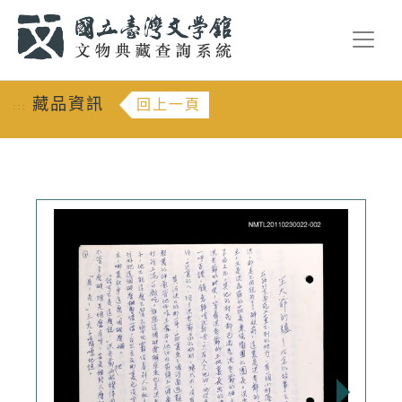
跳到主要內容
:::
藏品資訊
回上一頁
:::