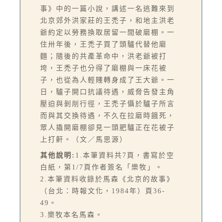
事》中的一篇小說，講述一名逃難來到
北京郊外洪家莊的王禿子，和地主洪老
爺約定以勞務換取居留一間破磨棚。一
住卅年後，王禿子買了頭驢代替他磨
麵；隨後的共產革命中，洪老爺被打
垮，王禿子也分得了磨棚與一床花被
子，也從為人輕賤轉身成了王大爺。一
日，驢子開口抗議待遇，威脅告發主角
壓迫與剝削行徑，王禿子懾於驢子所言
而與其交換待遇，不久在拉磨時餓死，
眾人撬開磨棚卻見一頭肥驢正在花被子
上打鼾。（文／馬思源）
其他說明:
1.本筆資料共7頁，書寫於空
白紙，第1/7頁作者簽名「樂牧」。
2.本筆資料收錄於馬森《北京的故事》
（台北：時報文化，1984年）頁36-
49。
3.樂牧本名馬森。