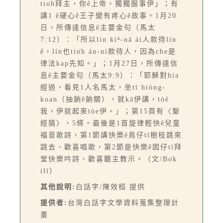
tio̍h拜主，你ê上帝，獨獨服事伊」；有
講1 ê硬心ê王子變有疼心ê故事。1月20
日，所傳達信息ê主要金句（馬太
7:12）：「所以lín kìⁿ-nā ài人款待lín
ê，lín也tio̍h án-ni款待人，因為che是
律法kap先知。」；1月27日，所傳達信
息ê主要金句（馬太9:9）：「耶穌對hia
經過，看見1人名馬太，坐tī hiòng-
koan（抽餉ê餉關），就kā伊講，tòè
我，伊就起來tòe伊。」；第15頁有〈聖
經猜〉，5條。最後是1首旋律輕快ê兒童
福音歌詩，第1節講快樂ê鳥仔tī樹枝跳來
跳去、歡喜唱歌，第2節是快樂ê囡仔tī拜
堂快樂吟詩、歡喜聽主教示。（文/Bo̍k
ilī）
其他說明:
白話字/陳效桓 提供
提供者:
台灣白話字文學資料蒐集整理計
畫