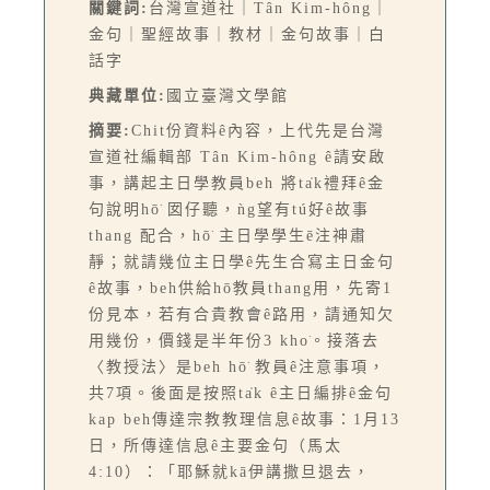
關鍵詞:
台灣宣道社｜Tân Kim-hông｜
金句｜聖經故事｜教材｜金句故事｜白
話字
典藏單位:
國立臺灣文學館
摘要:
Chit份資料ê內容，上代先是台灣
宣道社編輯部 Tân Kim-hông ê請安啟
事，講起主日學教員beh 將ta̍k禮拜ê金
句說明hō͘ 囡仔聽，ǹg望有tú好ê故事
thang 配合，hō͘ 主日學學生ē注神肅
靜；就請幾位主日學ê先生合寫主日金句
ê故事，beh供給hō͘教員thang用，先寄1
份見本，若有合貴教會ê路用，請通知欠
用幾份，價錢是半年份3 kho͘。接落去
〈教授法〉是beh hō͘ 教員ê注意事項，
共7項。後面是按照ta̍k ê主日編排ê金句
kap beh傳達宗教教理信息ê故事：1月13
日，所傳達信息ê主要金句（馬太
4:10）：「耶穌就kā伊講撒旦退去，