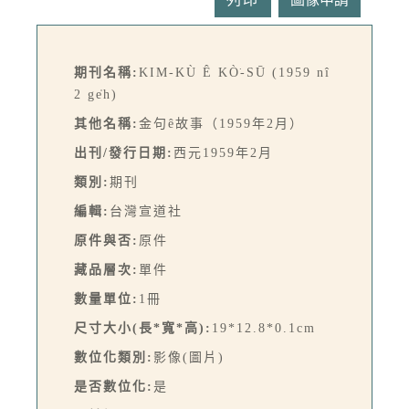
期刊名稱:
KIM-KÙ Ê KÒ͘-SŪ (1959 nî
2 ge̍h)
其他名稱:
金句ê故事（1959年2月）
出刊/發行日期:
西元1959年2月
類別:
期刊
編輯:
台灣宣道社
原件與否:
原件
藏品層次:
單件
數量單位:
1冊
尺寸大小(長*寬*高):
19*12.8*0.1cm
數位化類別:
影像(圖片)
是否數位化:
是