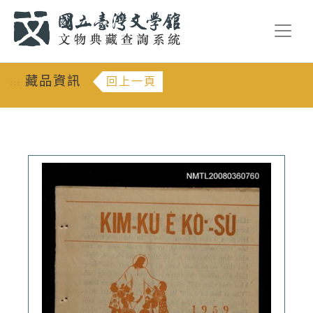
跳到主要內容
:::
藏品資訊
回上一頁
:::