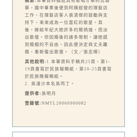
摘要:
本筆資料描述具有歌唱才華的呂碧
華，國中畢業後便到阿姨經營的理髮店
工作，在理髮店客人張清傑的鼓勵與支
持下，漸漸成為一位當紅的歌星。其
後，嫁給年紀大她許多的簡炳煌，而淡
出歌壇。但因婚後的諸多限制，讓她感
到婚姻的不自由，因此便決定與丈夫離
婚，重新復出歌壇。（文／張志樺）
其他說明:
1.本筆資料手稿共25頁，第1-
19頁書寫於民族報稿紙，第20-25頁書寫
於民族晚報稿紙。
2. 吳漫沙本名吳丙丁。
提供者:
吳明月
登錄號:
NMTL20060900082