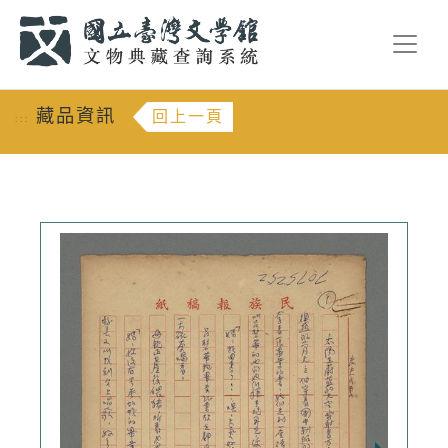
跳到主要內容
:::
藏品資訊
回上一頁
:::