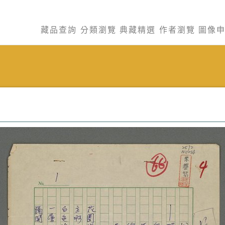
藏品查詢
分類瀏覽
典藏精選
作者瀏覽
圖像