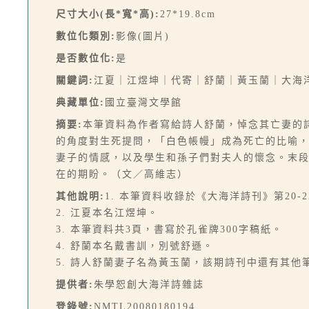
尺寸大小(長*寬*高):
27*19.8cm
數位化類別:
影像(圖片)
是否數位化:
是
關鍵詞:
江夏｜江煜坤｜代寄｜舒蘭｜黃玉蘭｜大海
典藏單位:
國立臺灣文學館
摘要:
本筆資料為作者寫給詩人舒蘭，悼念其亡妻的
的角度對生死提問，「白色帳幔」成為死亡的比喻
妻子的情感，以及學生和孫子們對夫人的懷念。末
在的期盼。（文／高維志）
其他說明:
1. 本筆資料收錄於《大海洋詩刊》第20-
2. 江夏本名江煜坤。
3. 本筆資料共3頁，書寫於孔雀牌300字稿紙。
4. 舒蘭本名戴書訓，別號舒遜。
5. 詩人舒蘭妻子名為黃玉蘭，該期詩刊中還有其他
提供者:
朱學恕創大海洋詩雜誌
登錄號:
NMTL20080180194