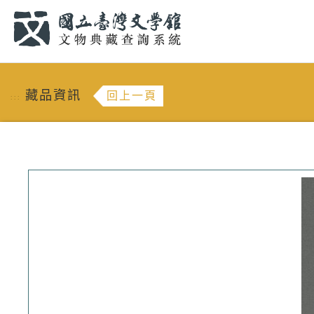
跳到主要內容
:::
藏品資訊
回上一頁
:::