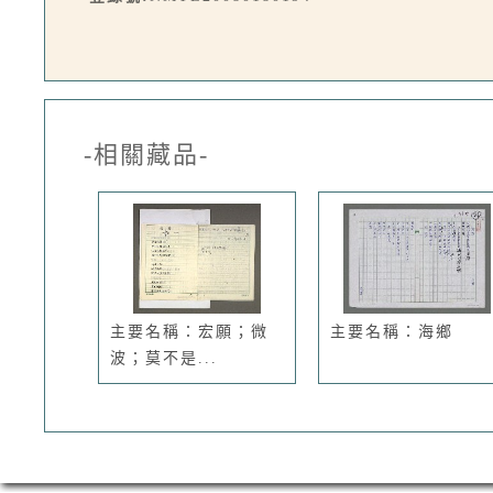
-相關藏品-
主要名稱：宏願；微
主要名稱：海鄉
波；莫不是...