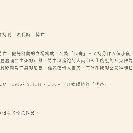
洋詩刊｜現代詩｜悼亡
詩作，假託舒蘭的立場寫成，名為「代寄」。全詩分作五個小段
，層層隔開生死的距離，詩中以滂沱的大雨和火化的熊熊烈火作
段將舒蘭對亡妻的想念，從喪禮轉入書房，生死相隔的空間距離
22期，1985年9月1日，頁58。（目錄誤植為「代祭」）
筆相關的悼念作品。