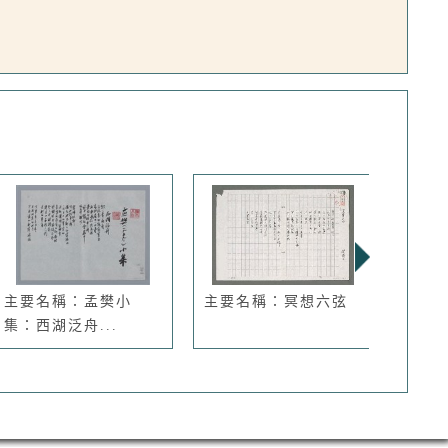
主要名稱：孟樊小
主要名稱：冥想六弦
主要
集：西湖泛舟...
下