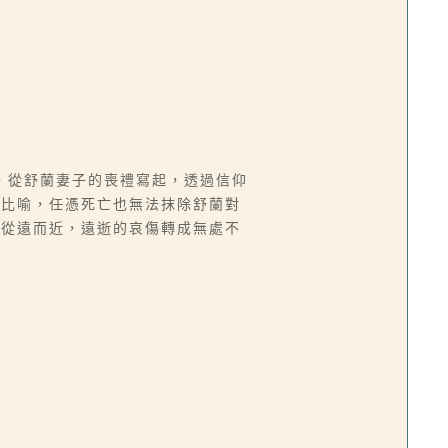
，從舒蘭妻子的喪禮寫起，透過信仰
為比喻，任憑死亡也無法抹除舒蘭對
也從遠而近，遠逝的哀傷轉成無處不