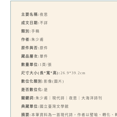
主要名稱:
夜思
成文日期:
不詳
類別:
手稿
作者:
朱少甫
原件與否:
原件
藏品層次:
單件
數量單位:
1頁/張
尺寸大小(長*寬*高):
26.9*39.2cm
數位化類別:
影像(圖片)
是否數位化:
是
關鍵詞:
朱少甫｜現代詩｜夜思｜大海洋詩刊
典藏單位:
國立臺灣文學館
摘要:
本筆資料為一首現代詩，作者以譬喻、轉化、