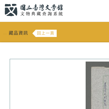
跳到主要內容
:::
藏品資訊
回上一頁
:::