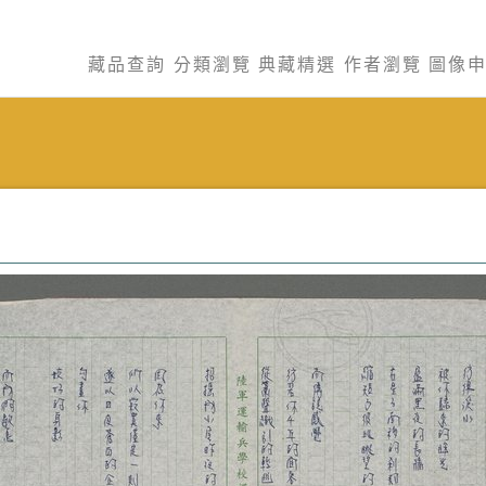
藏品查詢
分類瀏覽
典藏精選
作者瀏覽
圖像