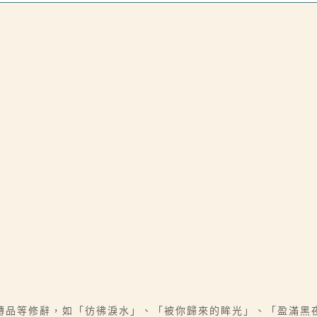
轉品等修辭，如「彷彿淚水」、「被你歸來的眸光」、「盈滿黑