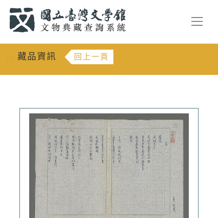
跳到主要內容
:::
藏品資訊
回上一頁
:::