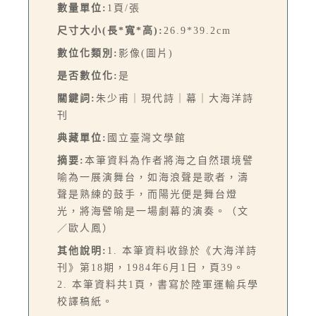
數量單位:
1頁/張
尺寸大小(長*寬*高):
26.9*39.2cm
數位化類別:
影像(圖片)
是否數位化:
是
關鍵詞:
朱少甫｜現代詩｜幕｜大海洋詩
刊
典藏單位:
國立臺灣文學館
摘要:
本筆資料為作者將海之自然環境譬
喻為一展演舞台，如海浪聲是歌者，濤
聲是熟練的鼓手，而陽光便是舞台燈
光，將海譬喻是一場劇幕的演奏。（文
／歐人鳳）
其他說明:
1. 本筆資料收錄於《大海洋詩
刊》第18期，1984年6月1日，頁39。
2. 本筆資料共1頁，書寫於陸軍運輸兵學
校譯稿紙。