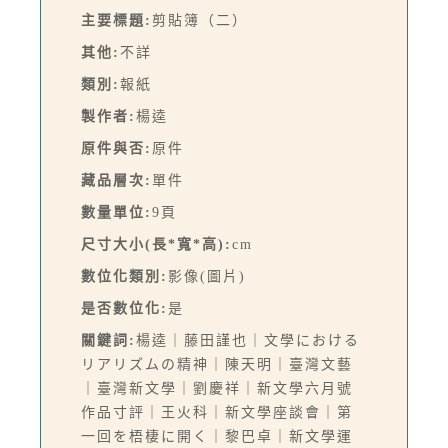
主要標題:
剪貼簿（二）
其他:
不詳
類別:
報紙
製作者:
楊逵
原件與否:
原件
藏品層次:
單件
數量單位:
9頁
尺寸大小(長*寬*高):
cm
數位化類別:
影像(圖片)
是否數位化:
是
關鍵詞:
楊逵｜藤田謹也｜文學における
リアリズムの精神｜陳天明｜臺灣文藝
｜臺灣新文學｜劉慶祥｜新文學六月號
作品寸評｜王火科｜新文學座談會｜第
一回を梧棲に開く｜黎巴卓｜新文學運