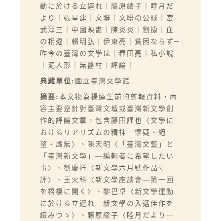
動に於ける立遲れ｜藤原綾子｜睦月だ
より｜張星建｜文聯｜文聯の公賊｜宮
武淳三｜中國映畵｜陳炎炎｜劉捷｜血
の相違｜賴明弘｜伊東亮｜貧困ならず─
昨今の臺灣の文學は｜春田亮｜私小說
｜泥人形｜無醫村｜評論｜
典藏單位:
國立臺灣文學館
摘要:
本文物為楊逵生前的剪報資料，內
容主要是針對臺灣文壇或臺灣新文學創
作的評論文章，包含藤田謹也〈文學に
おけるリアリズムの精神—懷疑‧絕
望‧虛無〉、陳天明〈「臺灣文藝」と
「臺灣新文學」—編輯者に希望したい
事〉、劉慶祥〈新文學六月號作品寸
評〉、王火科〈新文學座談會—第一回
を梧棲に開く〉、黎巴卓〈新文學運動
に於ける立遲れ—新文學の入選佳作を
讀みつゝ〉、藤原綾子〈睦月だより—