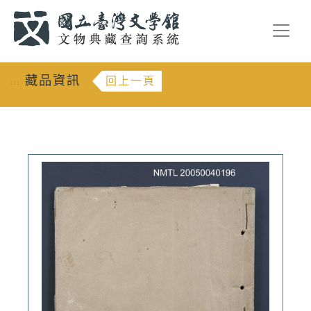
跳到主要內容
:::
藏品資訊
回上一頁
:::