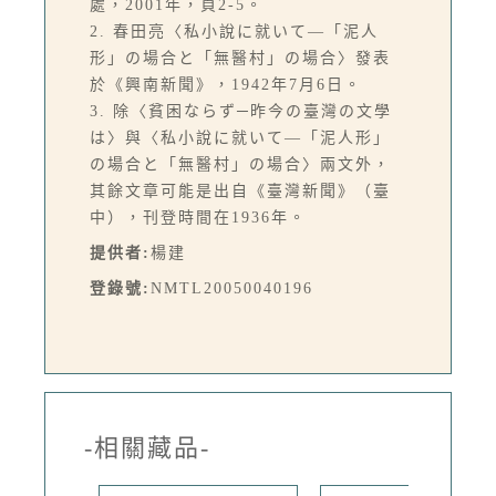
處，2001年，頁2-5。
2. 春田亮〈私小說に就いて—「泥人
形」の場合と「無醫村」の場合〉發表
於《興南新聞》，1942年7月6日。
3. 除〈貧困ならず─昨今の臺灣の文學
は〉與〈私小說に就いて—「泥人形」
の場合と「無醫村」の場合〉兩文外，
其餘文章可能是出自《臺灣新聞》（臺
中），刊登時間在1936年。
提供者:
楊建
登錄號:
NMTL20050040196
-相關藏品-