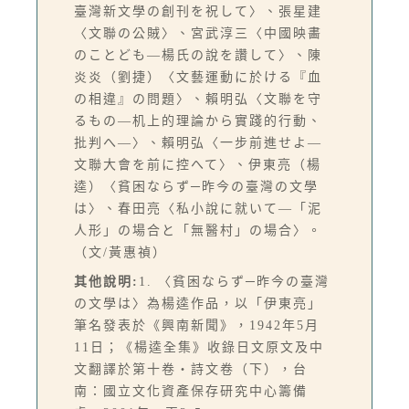
臺灣新文學の創刊を祝して〉、張星建
〈文聯の公賊〉、宮武淳三〈中國映畵
のことども—楊氏の說を讚して〉、陳
炎炎（劉捷）〈文藝運動に於ける『血
の相違』の問題〉、賴明弘〈文聯を守
るもの—机上的理論から實踐的行動、
批判へ—〉、賴明弘〈一步前進せよ—
文聯大會を前に控へて〉、伊東亮（楊
逵）〈貧困ならず─昨今の臺灣の文學
は〉、春田亮〈私小說に就いて—「泥
人形」の場合と「無醫村」の場合〉。
（文/黃惠禎）
其他說明:
1. 〈貧困ならず─昨今の臺灣
の文學は〉為楊逵作品，以「伊東亮」
筆名發表於《興南新聞》，1942年5月
11日；《楊逵全集》收錄日文原文及中
文翻譯於第十卷‧詩文卷（下），台
南：國立文化資產保存研究中心籌備