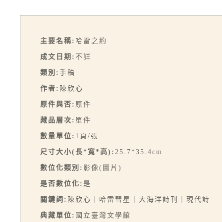
主要名稱:
哈雷之約
成文日期:
不詳
類別:
手稿
作者:
陳欣心
原件與否:
原件
藏品層次:
單件
數量單位:
1頁/張
尺寸大小(長*寬*高):
25.7*35.4cm
數位化類別:
影像(圖片)
是否數位化:
是
關鍵詞:
陳欣心｜哈雷彗星｜大海洋詩刊｜現代詩
典藏單位:
國立臺灣文學館