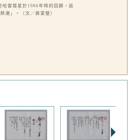
哈雷彗星於1986年時的回歸，這
星熱潮」。（文／蔣富璧）