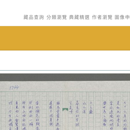
藏品查詢
分類瀏覽
典藏精選
作者瀏覽
圖像