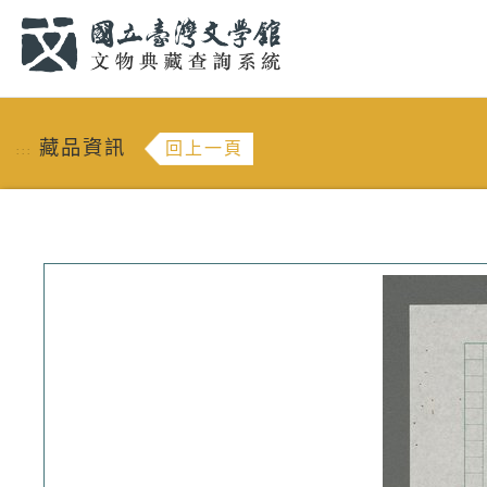
跳到主要內容
:::
藏品資訊
回上一頁
:::