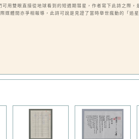
可用雙眼直接從地球看到的短週期彗星，作者寫下此詩之際，是
國際媒體間亦爭相報導，此詩可說是見證了當時舉世瘋動的「追