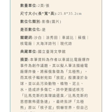
數量單位:
2頁/張
尺寸大小(長*寬*高):
25.8*35.2cm
數位化類別:
影像(圖片)
是否數位化:
是
關鍵詞:
沙白｜涂秀田｜車諾比｜蘇俄｜
核電廠｜大海洋詩刊｜現代詩
典藏單位:
國立臺灣文學館
摘要:
本筆資料為作者以車諾比電廠爆炸
事件為創作議題，其以擬人筆法描繪電
廠爆炸後，將蘇俄象徵為「北極熊」，
而其核子輻射宛如「放屁」般瀰漫於全
球，並以此污染動物、植物、泥土、
水，造成許多傷亡。詩中更描述核污
「比馬克斯的臭理論還臭／比馬克斯的
思想散佈還急速」，最終批評「北極
熊」原以「核子屁」恫嚇世界，但自己