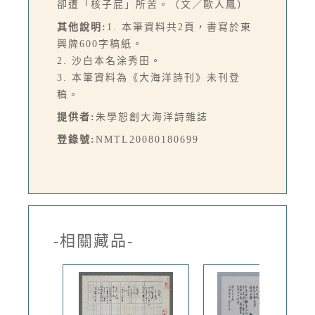
卻遭「核子屁」所苦。（文／歐人鳳）
其他說明:
1. 本筆資料共2頁，書寫於東
興牌600字稿紙。
2. 沙白本名涂秀田。
3. 本筆資料為《大海洋詩刊》未刊登
稿。
提供者:
朱學恕創大海洋詩雜誌
登錄號:
NMTL20080180699
-相關藏品-