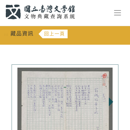
跳到主要內容
:::
藏品資訊
回上一頁
:::