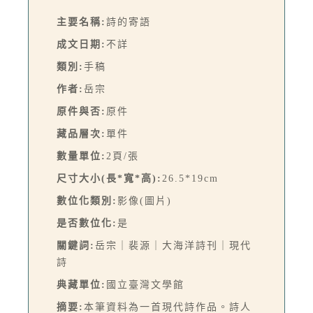
主要名稱:
詩的寄語
成文日期:
不詳
類別:
手稿
作者:
岳宗
原件與否:
原件
藏品層次:
單件
數量單位:
2頁/張
尺寸大小(長*寬*高):
26.5*19cm
數位化類別:
影像(圖片)
是否數位化:
是
關鍵詞:
岳宗｜裴源｜大海洋詩刊｜現代
詩
典藏單位:
國立臺灣文學館
摘要:
本筆資料為一首現代詩作品。詩人