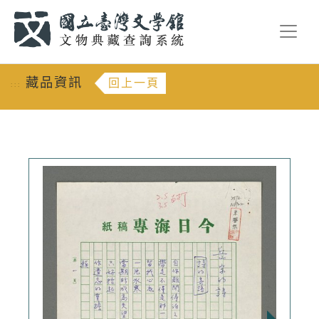
跳到主要內容
:::
藏品資訊
回上一頁
:::