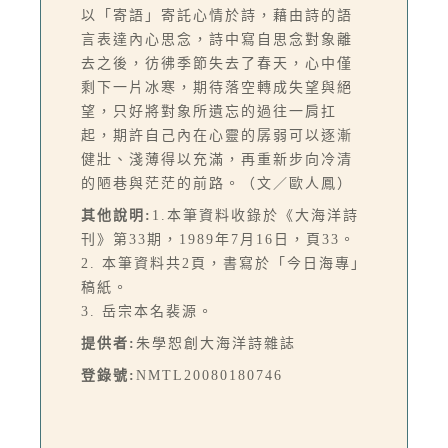
以「寄語」寄託心情於詩，藉由詩的語
言表達內心思念，詩中寫自思念對象離
去之後，彷彿季節失去了春天，心中僅
剩下一片冰寒，期待落空轉成失望與絕
望，只好將對象所遺忘的過往一肩扛
起，期許自己內在心靈的孱弱可以逐漸
健壯、淺薄得以充滿，再重新步向冷清
的陋巷與茫茫的前路。（文／歐人鳳）
其他說明:
1.本筆資料收錄於《大海洋詩
刊》第33期，1989年7月16日，頁33。
2. 本筆資料共2頁，書寫於「今日海專」
稿紙。
3. 岳宗本名裴源。
提供者:
朱學恕創大海洋詩雜誌
登錄號:
NMTL20080180746