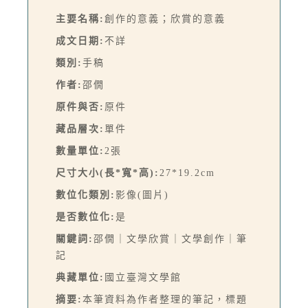
主要名稱:
創作的意義；欣賞的意義
成文日期:
不詳
類別:
手稿
作者:
邵僩
原件與否:
原件
藏品層次:
單件
數量單位:
2張
尺寸大小(長*寬*高):
27*19.2cm
數位化類別:
影像(圖片)
是否數位化:
是
關鍵詞:
邵僩｜文學欣賞｜文學創作｜筆
記
典藏單位:
國立臺灣文學館
摘要:
本筆資料為作者整理的筆記，標題