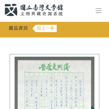
跳到主要內容
:::
藏品資訊
回上一頁
:::