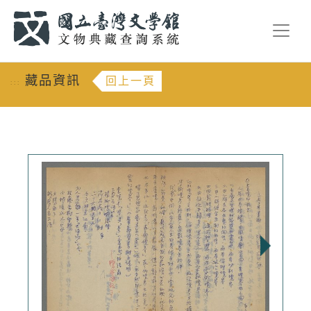
跳到主要內容
:::
藏品資訊
回上一頁
:::