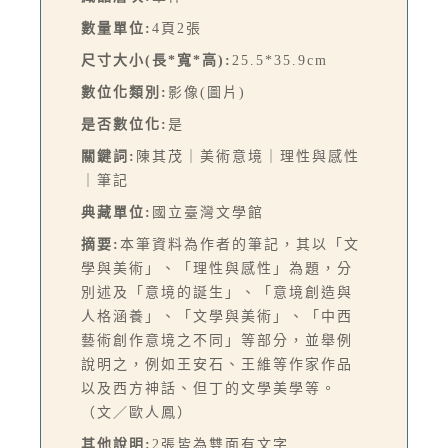
數量單位:
4頁2張
尺寸大小(長*寬*高):
25.5*35.9cm
數位化類別:
影像(圖片)
是否數位化:
是
關鍵詞:
陳其茂｜美術意境｜理性與感性
｜筆記
典藏單位:
國立臺灣文學館
摘要:
本筆資料為作者的筆記，其以「文
學與美術」、「理性與感性」為題，分
別述及「意境的誕生」、「意境創造與
人格涵養」、「文學與美術」、「中西
藝術創作意境之不同」等部分，並舉例
說明之，例如王安石、王維等作家作品
以及西方神話、但丁的文學美學等。
（文／歐人鳳）
其他說明:
2張皆為雙面有文字