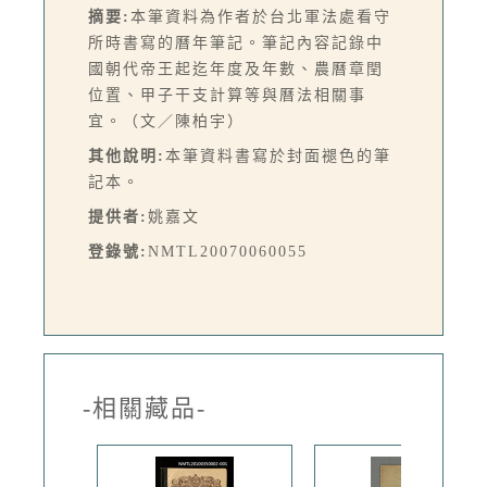
摘要:
本筆資料為作者於台北軍法處看守
所時書寫的曆年筆記。筆記內容記錄中
國朝代帝王起迄年度及年數、農曆章閏
位置、甲子干支計算等與曆法相關事
宜。（文／陳柏宇）
其他說明:
本筆資料書寫於封面褪色的筆
記本。
提供者:
姚嘉文
登錄號:
NMTL20070060055
-相關藏品-