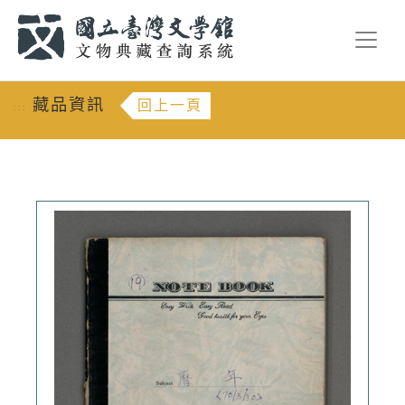
跳到主要內容
:::
藏品資訊
回上一頁
:::