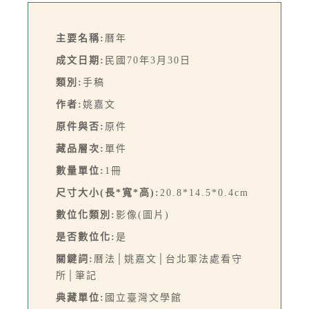
主要名稱:
曆年
成文日期:
民國70年3月30日
類別:
手稿
作者:
姚嘉文
原件與否:
原件
藏品層次:
單件
數量單位:
1冊
尺寸大小(長*寬*高):
20.8*14.5*0.4cm
數位化類別:
影像(圖片)
是否數位化:
是
關鍵詞:
曆法│姚嘉文│台北軍法處看守
所│筆記
典藏單位:
國立臺灣文學館