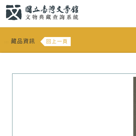
跳到主要內容
:::
藏品資訊
回上一頁
:::