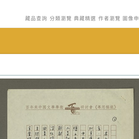
藏品查詢
分類瀏覽
典藏精選
作者瀏覽
圖像