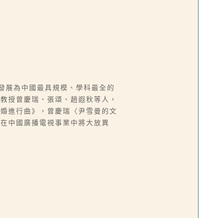
，發展為中國最具規模、學科最全的
、教授曾慶瑞、張頌、趙遐秋等人，
結婚進行曲》，曾慶瑞〈尹雪曼的文
來在中國廣播電視事業中將大放異