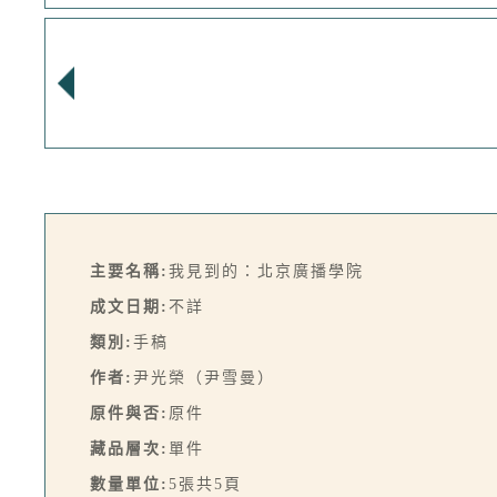
主要名稱:
我見到的：北京廣播學院
成文日期:
不詳
類別:
手稿
作者:
尹光榮（尹雪曼）
原件與否:
原件
藏品層次:
單件
數量單位:
5張共5頁