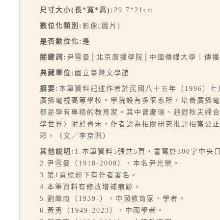
尺寸大小(長*寬*高):
29.7*21cm
數位化類別:
影像(圖片)
是否數位化:
是
關鍵詞:
尹雪曼│北京廣播學院│中國傳媒大學｜傳
典藏單位:
國立臺灣文學館
摘要:
本筆資料記述作者於民國八十五年（1996）
廣播電視高等學校。學院設有多個系所，培養廣播
都是學有專精的教育家。其中曾慶瑞、趙遐秋夫婦
學世界〉附於書末，作者認為相關研究批評相當公
彩。（文／李京珮）
其他說明:
1.本筆資料5張共5頁，書寫於300字中
2.尹雪曼（1918-2008），本名尹光榮。
3.第1頁標題下有作者署名。
4.本筆資料有修改增補痕跡。
5.劉繼南（1939-），中國教育家、學者。
6.黃勇（1949-2023），中國學者。