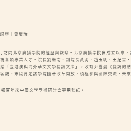
播媒體｜曾慶瑞
七月訪問北京廣播學院的經歷與觀察。北京廣播學院自成立以來
電視各類專業人才。院長劉繼南、副院長黃勇、趙玉明、王紀言
合編「臺港澳與海外華文文學精讀文庫」，收有尹雪曼《變調的
正客觀。末段肯定該學院隨著改革開放，積極參與國際交流，未
央日報百年來中國文學學術研討會專用稿紙。