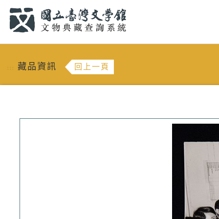
跳到主要內容
:::
藏品資訊
回上一頁
:::