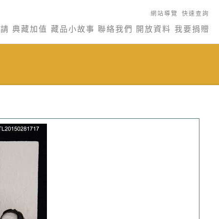
網站導覽
快速查詢
申請
典藏加值
藏品小故事
聯絡我們
開放資料
我要捐贈