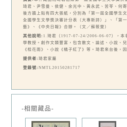
琦君、尹雪曼、侯健、余光中、黃永武、苦苓、何
後方牆上貼有四大張紙，分別為「第一屆全國學生
全國學生文學獎決審計分表（大專新詩）」、「第一
藝》、《中央日報》合辦。（文／蘇筱雯）
其他說明:
1.琦君（1917-07-24/2006-
學教授。創作文類豐富，包含散文、論述、小說、
《桂花雨》、小說《橘子紅了》等。琦君來台後，
提供者:
琦君家屬
登錄號:
NMTL20150281717
-相關藏品-