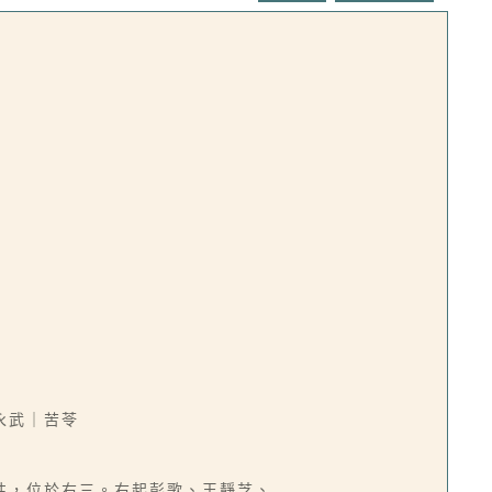
永武｜苦苓
性，位於右三。右起彭歌、王靜芝、