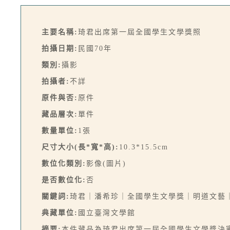
主要名稱:
琦君出席第一屆全國學生文學獎照
拍攝日期:
民國70年
類別:
攝影
拍攝者:
不詳
原件與否:
原件
藏品層次:
單件
數量單位:
1張
尺寸大小(長*寬*高):
10.3*15.5cm
數位化類別:
影像(圖片)
是否數位化:
否
關鍵詞:
琦君｜潘希珍｜全國學生文學獎｜明道文藝
典藏單位:
國立臺灣文學館
摘要:
本件藏品為琦君出席第一屆全國學生文學獎決