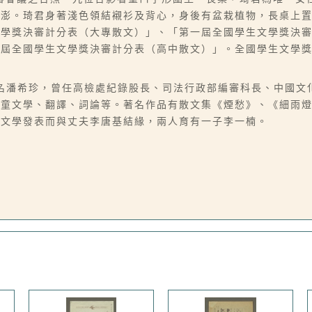
寄澎。琦君身著淺色領結襯衫及背心，身後有盆栽植物，長桌上
文學獎決審計分表（大專散文）」、「第一屆全國學生文學獎決
屆全國學生文學獎決審計分表（高中散文）」。全國學生文學獎1
06-07），本名潘希珍，曾任高檢處紀錄股長、司法行政部編審科長、
兒童文學、翻譯、詞論等。著名作品有散文集《煙愁》、《細雨
因文學發表而與丈夫李唐基結緣，兩人育有一子李一楠。