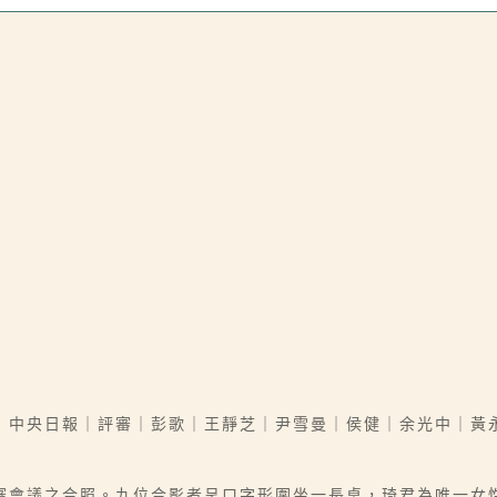
｜中央日報｜評審｜彭歌｜王靜芝｜尹雪曼｜侯健｜余光中｜黃
審會議之合照。九位合影者呈ㄇ字形圍坐一長桌，琦君為唯一女