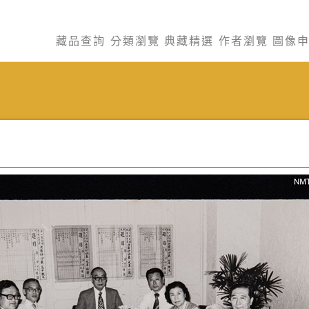
藏品查詢
分類瀏覽
典藏精選
作者瀏覽
圖像