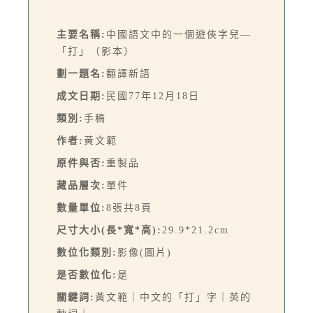
主要名稱:
中國語文中的一個遊俠字兒—
「打」（影本）
劃一題名:
翻譯新語
成文日期:
民國77年12月18日
類別:
手稿
作者:
黃文範
原件與否:
重製品
藏品層次:
單件
數量單位:
8張共8頁
尺寸大小(長*寬*高):
29.9*21.2cm
數位化類別:
影像(圖片)
是否數位化:
是
關鍵詞:
黃文範｜中文的「打」字｜英的