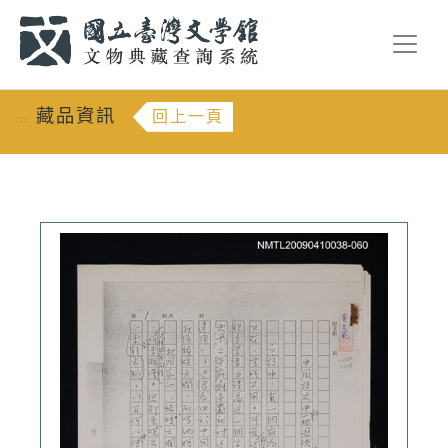
跳到主要內容
:::
藏品資訊
回上一頁
:::