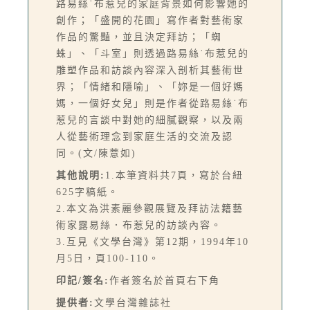
路易絲˙布惹兒的家庭背景如何影響她的
創作；「盛開的花園」寫作者對藝術家
作品的驚豔，並且決定拜訪；「蜘
蛛」、「斗室」則透過路易絲˙布惹兒的
雕塑作品和訪談內容深入剖析其藝術世
界；「情緒和隱喻」、「妳是一個好媽
媽，一個好女兒」則是作者從路易絲˙布
惹兒的言談中對她的細膩觀察，以及兩
人從藝術理念到家庭生活的交流及認
同。(文/陳薏如)
其他說明:
1.本筆資料共7頁，寫於台紐
625字稿紙。
2.本文為洪素麗參觀展覽及拜訪法籍藝
術家露易絲．布惹兒的訪談內容。
3.互見《文學台灣》第12期，1994年10
月5日，頁100-110。
印記/簽名:
作者簽名於首頁右下角
提供者:
文學台灣雜誌社