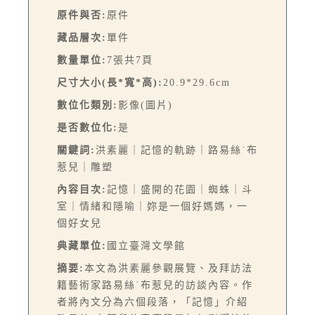
原件與否:
原件
藏品層次:
單件
數量單位:
7張共7頁
尺寸大小(長*寬*高):
20.9*29.6cm
數位化類別:
影像(圖片)
是否數位化:
是
關鍵詞:
洪素麗｜記憶的軌跡｜路易絲˙布
惹兒｜雕塑
內容目次:
記憶｜盛開的花園｜蜘蛛｜斗
室｜情緒和隱喻｜妳是一個好媽媽，一
個好女兒
典藏單位:
國立臺灣文學館
摘要:
本文為洪素麗參觀展覽、及拜訪法
籍藝術家路易絲˙布惹兒的訪談內容。作
者將內文分為六個段落，「記憶」介紹