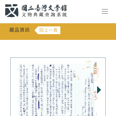
跳到主要內容
:::
藏品資訊
回上一頁
:::