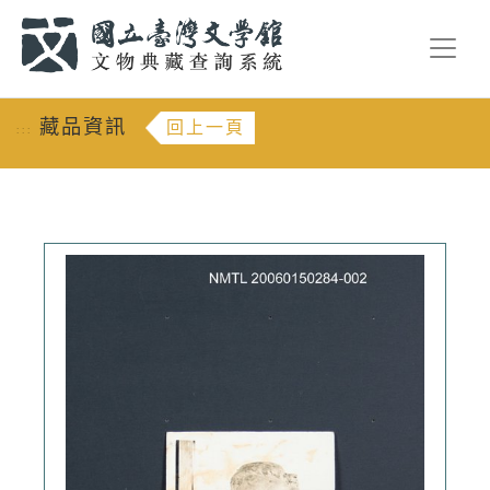
跳到主要內容
:::
藏品資訊
回上一頁
:::