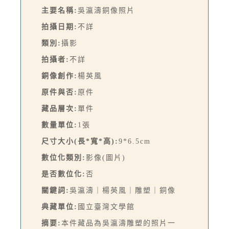
主要名稱:
吳瀛濤銅像照片
拍攝日期:
不詳
類別:
攝影
拍攝者:
不詳
銅像創作:
楊英風
原件與否:
原件
藏品層次:
單件
數量單位:
1張
尺寸大小(長*寬*高):
9*6.5cm
數位化類別:
影像(圖片)
是否數位化:
否
關鍵詞:
吳瀛濤｜楊英風｜雕塑｜銅像
典藏單位:
國立臺灣文學館
摘要:
本件藏品為吳瀛濤雕塑的照片一