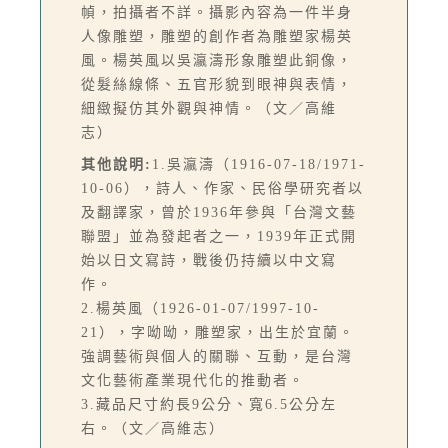
幀，拍攝者不詳。攝影內容為一件半身
人像雕塑，雕塑的創作者為雕塑家楊英
風。楊英風以吳瀛濤形象雕塑此銅像，
從髮絲線條、五官形貌到眼神與表情，
細緻擬仿其外觀與神情。（文／高維
志）
其他說明:
1.吳瀛濤（1916-07-18/1971-
10-06），詩人、作家、民俗學研究者以
及翻譯家，曾於1936年參與「台灣文藝
聯盟」並為發起者之一，1939年正式開
始以日文寫詩，戰後仍持續以中文寫
作。
2.楊英風（1926-01-07/1997-10-
21），字呦呦，雕塑家，出生於宜蘭。
強調藝術與個人的關聯、互動，是台灣
文化藝術產業現代化的推動者。
3.藏品尺寸約長9公分、寬6.5公分左
右。（文／高維志）