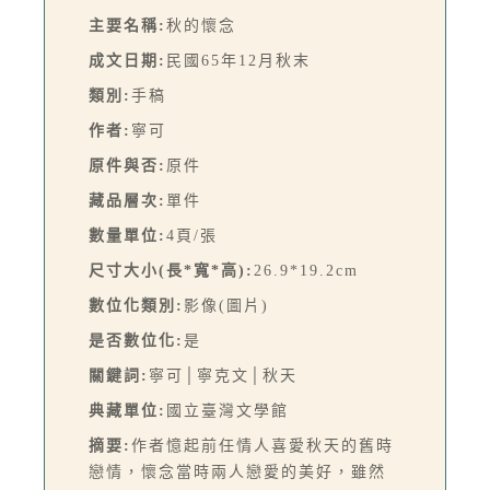
主要名稱:
秋的懷念
成文日期:
民國65年12月秋末
類別:
手稿
作者:
寧可
原件與否:
原件
藏品層次:
單件
數量單位:
4頁/張
尺寸大小(長*寬*高):
26.9*19.2cm
數位化類別:
影像(圖片)
是否數位化:
是
關鍵詞:
寧可│寧克文│秋天
典藏單位:
國立臺灣文學館
摘要:
作者憶起前任情人喜愛秋天的舊時
戀情，懷念當時兩人戀愛的美好，雖然