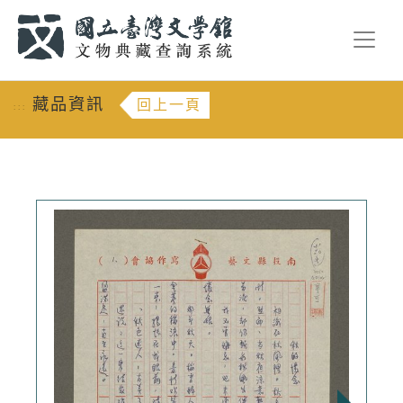
跳到主要內容
:::
藏品資訊
回上一頁
:::