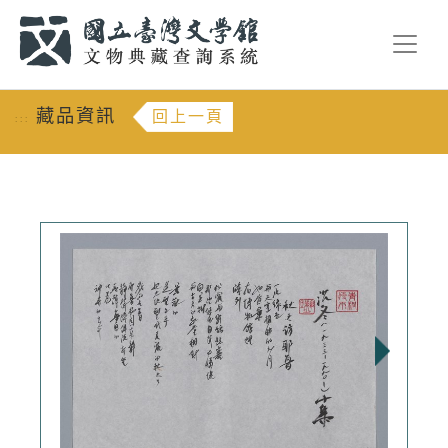
跳到主要內容
:::
藏品資訊
回上一頁
:::