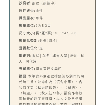
抄寫者:
張默（張德中）
原件與否:
原件
藏品層次:
單件
數量單位:
2張共2頁
尺寸大小(長*寬*高):
30.1*42.5cm
數位化類別:
影像(圖片)
是否數位化:
是
關鍵詞:
張默│沉冬│耶魯大學│紐約│秋
天│現代詩
典藏單位:
國立臺灣文學館
摘要:
本筆資料為張默抄錄沉冬創作的現
代詩三首，並命名為〈沉冬小集〉。內
容依序為〈秋天訪耶魯〉、〈紐約〉、
〈無題〉。〈秋天訪耶魯〉描寫耶魯校
園秋天的靜美與莊嚴，以人文及自然景
觀的視覺描寫構成秋景，末以「佛陀打