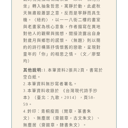
坐」轉入抽象哲思，寓靜於動，此處秋
天無肅殺蕭瑟之意，反而是寧靜而具生
機。〈紐約〉，以一一八街二樓的畫室
與老畫家為核心意象，作者描寫在異地
對他人的觀察與揣想，間接流露出自身
對歲月與鄉愁的感懷。〈無題〉則以簡
約的詩行構築抒情懷舊的戀歌，呈現對
童年的「你」的相思之情。（文／廖堅
均）
其他說明:
1.本筆資料2張共2頁，書寫於
空白紙。
2.本筆資料無抄寫者署名。
3.本筆資料收錄於 《台灣現代詩手抄
本》（臺北：九歌，2014），頁58-
59。
4.鈐印：青桐瘦雨（閒章，篆書朱
文）、無塵居（齋館章，古文朱文）、
無塵居（齋館章，隸書朱文）。