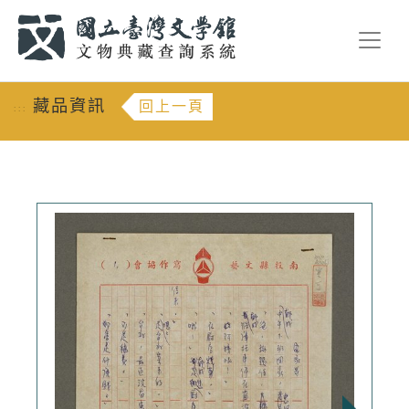
跳到主要內容
:::
藏品資訊
回上一頁
:::