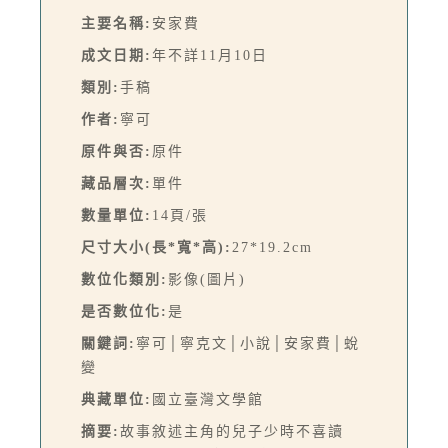
主要名稱:
安家費
成文日期:
年不詳11月10日
類別:
手稿
作者:
寧可
原件與否:
原件
藏品層次:
單件
數量單位:
14頁/張
尺寸大小(長*寬*高):
27*19.2cm
數位化類別:
影像(圖片)
是否數位化:
是
關鍵詞:
寧可│寧克文│小說│安家費│蛻
變
典藏單位:
國立臺灣文學館
摘要:
故事敘述主角的兒子少時不喜讀