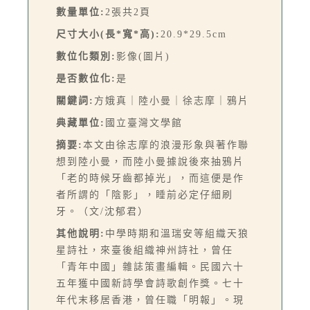
數量單位:
2張共2頁
尺寸大小(長*寬*高):
20.9*29.5cm
數位化類別:
影像(圖片)
是否數位化:
是
關鍵詞:
方娥真｜陸小曼｜徐志摩｜鴉片
典藏單位:
國立臺灣文學館
摘要:
本文由徐志摩的浪漫形象與著作聯
想到陸小曼，而陸小曼據說後來抽鴉片
「老的時候牙齒都掉光」，而這便是作
者所謂的「陰影」，睡前必定仔細刷
牙。（文/沈郁君）
其他說明:
中學時期和溫瑞安等組織天狼
星詩社，來臺後組織神州詩社，曾任
「青年中國」雜誌策畫編輯。民國六十
五年獲中國新詩學會詩歌創作獎。七十
年代末移居香港，曾任職「明報」。現