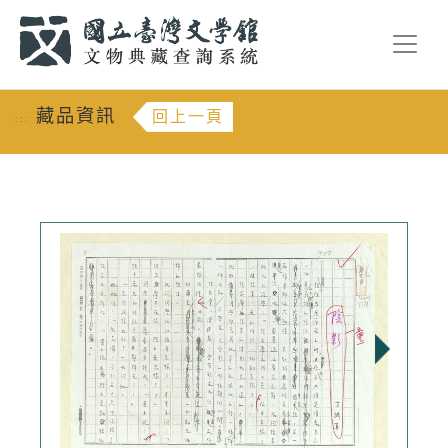
跳到主要內容
:::
藏品資訊
回上一頁
:::