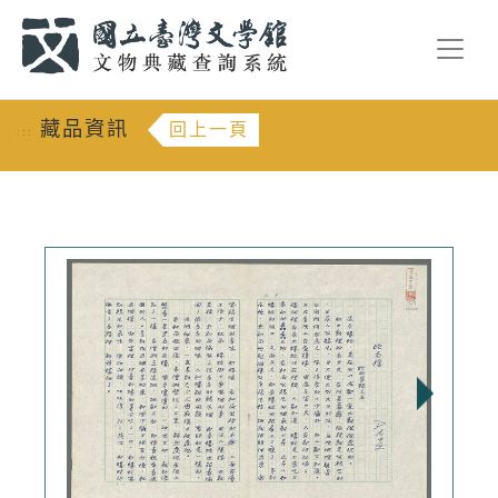
跳到主要內容
:::
藏品資訊
回上一頁
:::