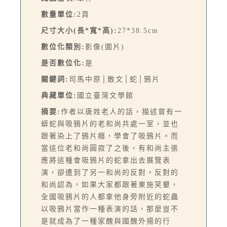
數量單位:
2頁
尺寸大小(長*寬*高):
27*38.5cm
數位化類別:
影像(圖片)
是否數位化:
是
關鍵詞:
司馬中原│散文│蛇│鴉片
典藏單位:
國立臺灣文學館
摘要:
作者以唐姓老人的話，描述曾有一
蟒蛇與吸鴉片的老和尚共處一室，並也
跟著染上了鴉片癮，學會了吸鴉片。而
當這位老和尚圓寂了之後，有和尚主張
應將這種會吸鴉片的蛇拿出去展覽表
演，卻遭到了另一和尚的反對。反對的
和尚認為，如果大家都跟著東施笑顰，
全國吸鴉片的人都拿他身旁附近的蛇蟲
以吸鴉片當作一種表演的話，那麼豈不
是就成為了一種家醜與國醜外揚的行