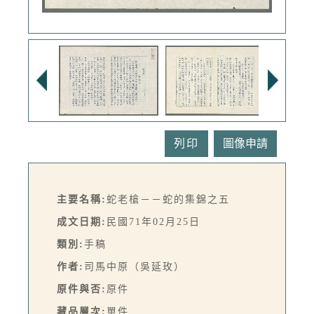
列印
主要名稱:
蛇老槍－－蛇的集錦之五
成文日期:
民國71年02月25日
類別:
手稿
作者:
司馬中原（吳延玫）
原件與否:
原件
藏品層次:
單件