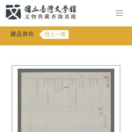
跳到主要內容
:::
藏品資訊
回上一頁
:::