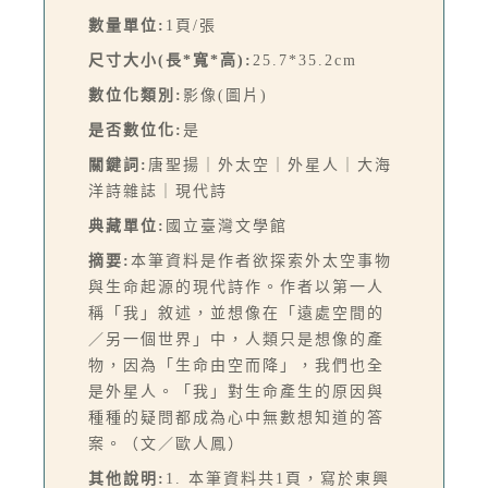
數量單位:
1頁/張
尺寸大小(長*寬*高):
25.7*35.2cm
數位化類別:
影像(圖片)
是否數位化:
是
關鍵詞:
唐聖揚｜外太空｜外星人｜大海
洋詩雜誌｜現代詩
典藏單位:
國立臺灣文學館
摘要:
本筆資料是作者欲探索外太空事物
與生命起源的現代詩作。作者以第一人
稱「我」敘述，並想像在「遠處空間的
／另一個世界」中，人類只是想像的產
物，因為「生命由空而降」，我們也全
是外星人。「我」對生命產生的原因與
種種的疑問都成為心中無數想知道的答
案。（文／歐人鳳）
其他說明:
1. 本筆資料共1頁，寫於東興