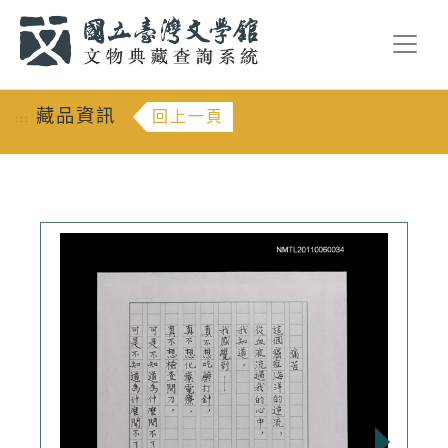
跳到主要內容
:::
藏品資訊
回上一頁
:::