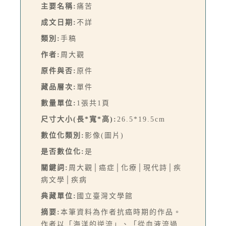
主要名稱:
痛苦
成文日期:
不詳
類別:
手稿
作者:
周大觀
原件與否:
原件
藏品層次:
單件
數量單位:
1張共1頁
尺寸大小(長*寬*高):
26.5*19.5cm
數位化類別:
影像(圖片)
是否數位化:
是
關鍵詞:
周大觀│癌症│化療│現代詩│疾
病文學│疾病
典藏單位:
國立臺灣文學館
摘要:
本筆資料為作者抗癌時期的作品。
作者以「海洋的逆流」、「從血液流過