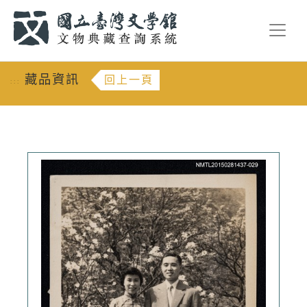
跳到主要內容
:::
藏品資訊
回上一頁
:::