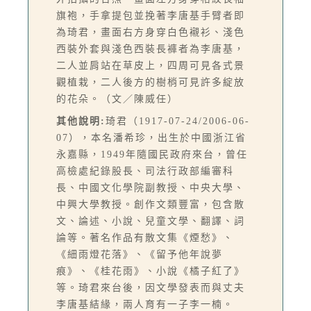
旗袍，手拿提包並挽著李唐基手臂者即
為琦君，畫面右方身穿白色襯衫、淺色
西裝外套與淺色西裝長褲者為李唐基，
二人並肩站在草皮上，四周可見各式景
觀植栽，二人後方的樹梢可見許多綻放
的花朵。（文／陳威任）
其他說明:
琦君（1917-07-24/2006-06-
07），本名潘希珍，出生於中國浙江省
永嘉縣，1949年隨國民政府來台，曾任
高檢處紀錄股長、司法行政部編審科
長、中國文化學院副教授、中央大學、
中興大學教授。創作文類豐富，包含散
文、論述、小說、兒童文學、翻譯、詞
論等。著名作品有散文集《煙愁》、
《細雨燈花落》、《留予他年說夢
痕》、《桂花雨》、小說《橘子紅了》
等。琦君來台後，因文學發表而與丈夫
李唐基結緣，兩人育有一子李一楠。