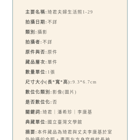
主要名稱:
琦君夫婦生活照1-29
拍攝日期:
不詳
類別:
攝影
拍攝者:
不詳
原件與否:
原件
藏品層次:
單件
數量單位:
1張
尺寸大小(長*寬*高):
9.3*6.7cm
數位化類別:
影像(圖片)
是否數位化:
否
關鍵詞:
琦君｜潘希珍｜李唐基
典藏單位:
國立臺灣文學館
摘要:
本件藏品為琦君與丈夫李唐基於室
外拍攝的合照。畫面左方身穿格紋長袖