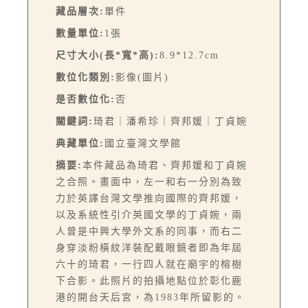
藏品層次:
單件
數量單位:
1張
尺寸大小(長*寬*高):
8.9*12.7cm
數位化類別:
影像(圖片)
是否數位化:
否
關鍵詞:
琦君｜潘希珍｜齊邦媛｜丁貞婉
典藏單位:
國立臺灣文學館
摘要:
本件藏品為琦君、齊邦媛和丁貞婉
之合照。畫面中，左一和右一分別為致
力於英譯台灣文學推向國際的齊邦媛，
以及系統性引介英國文學的丁貞婉，兩
人曾是中興大學外文系的同事，而右二
身穿淡粉橫紋洋裝配戴眼鏡者即為年屆
六十的琦君，一行四人就在廟宇的榕樹
下合影。此照片的拍攝地點位於彰化鹿
港的開台天后宮，為1983年所留影的。