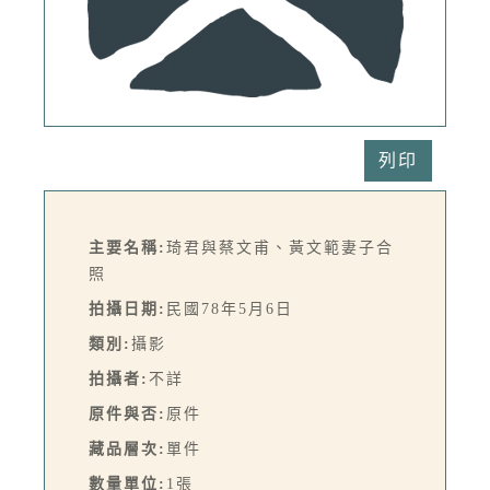
列印
主要名稱:
琦君與蔡文甫、黃文範妻子合
照
拍攝日期:
民國78年5月6日
類別:
攝影
拍攝者:
不詳
原件與否:
原件
藏品層次:
單件
數量單位:
1張