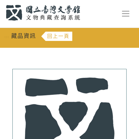
跳到主要內容
:::
藏品資訊
回上一頁
:::