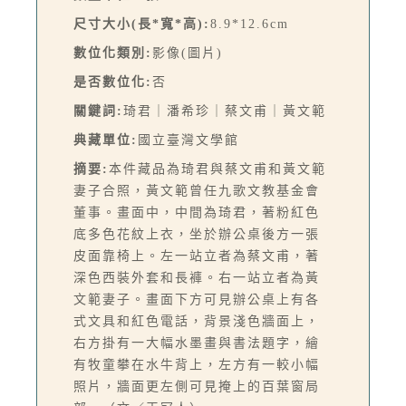
尺寸大小(長*寬*高):
8.9*12.6cm
數位化類別:
影像(圖片)
是否數位化:
否
關鍵詞:
琦君｜潘希珍｜蔡文甫｜黃文範
典藏單位:
國立臺灣文學館
摘要:
本件藏品為琦君與蔡文甫和黃文範
妻子合照，黃文範曾任九歌文教基金會
董事。畫面中，中間為琦君，著粉紅色
底多色花紋上衣，坐於辦公桌後方一張
皮面靠椅上。左一站立者為蔡文甫，著
深色西裝外套和長褲。右一站立者為黃
文範妻子。畫面下方可見辦公桌上有各
式文具和紅色電話，背景淺色牆面上，
右方掛有一大幅水墨畫與書法題字，繪
有牧童攀在水牛背上，左方有一較小幅
照片，牆面更左側可見掩上的百葉窗局