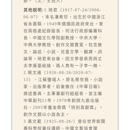
部。（文／王冠人）
其他說明:
1.琦君（1917-07-24/2006-
06-07），本名潘希珍，出生於中國浙江
省永嘉縣，1949年隨國民政府來台，曾
任高檢處紀錄股長、司法行政部編審科
長、中國文化學院副教授、中央大學、
中興大學教授。創作文類豐富，包含散
文、論述、小說、兒童文學、翻譯、詞
論等。琦君來台後，因文學發表而與丈
夫李唐基結緣，兩人育有一子李一楠。
2.蔡文甫（1926-08-26/2020-07-
15），江蘇鹽城人，原名蔡世堯，小說
家、出版業者。前後擔任《中華日報》
撰述委員、主筆兼副刊組組長，並主編
中華副刊21年。1978年創辦九歌出版
社，2005年獲金鼎獎「特別貢獻獎」。
創作文類以小說為主。
3.黃文範（1925-08-26/）曾任世界新聞
專科學校兼任講師、中國文藝協會理