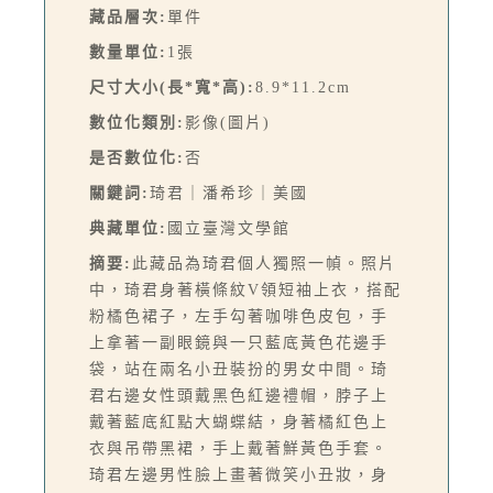
藏品層次:
單件
數量單位:
1張
尺寸大小(長*寬*高):
8.9*11.2cm
數位化類別:
影像(圖片)
是否數位化:
否
關鍵詞:
琦君｜潘希珍｜美國
典藏單位:
國立臺灣文學館
摘要:
此藏品為琦君個人獨照一幀。照片
中，琦君身著橫條紋V領短袖上衣，搭配
粉橘色裙子，左手勾著咖啡色皮包，手
上拿著一副眼鏡與一只藍底黃色花邊手
袋，站在兩名小丑裝扮的男女中間。琦
君右邊女性頭戴黑色紅邊禮帽，脖子上
戴著藍底紅點大蝴蝶結，身著橘紅色上
衣與吊帶黑裙，手上戴著鮮黃色手套。
琦君左邊男性臉上畫著微笑小丑妝，身