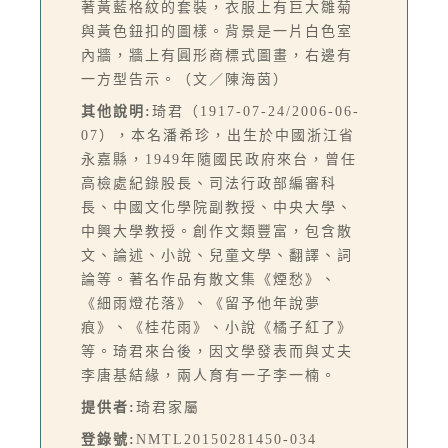
著黃藍格紋的套裝，衣服上有巨大雛菊
與黃色鈕扣的圖樣。背景是一片白色室
內牆，牆上有圓形商標式圖畫，右邊有
一方型告示。（文／陳海茵）
其他說明:
琦君（1917-07-24/2006-06-
07），本名潘希珍，出生於中國浙江省
永嘉縣，1949年隨國民政府來台，曾任
高檢處紀錄股長、司法行政部編審科
長、中國文化學院副教授、中央大學、
中興大學教授。創作文類豐富，包含散
文、論述、小說、兒童文學、翻譯、詞
論等。著名作品有散文集《煙愁》、
《細雨燈花落》、《留予他年說夢
痕》、《桂花雨》、小說《橘子紅了》
等。琦君來台後，因文學發表而與丈夫
李唐基結緣，兩人育有一子李一楠。
提供者:
琦君家屬
登錄號:
NMTL20150281450-034