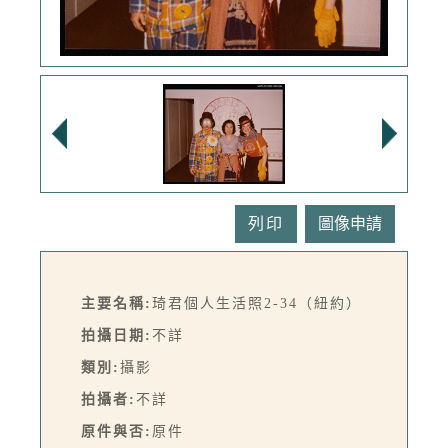
列印
主要名稱:
琦君個人生活照2-34（紐約）
拍攝日期:
不詳
類別:
攝影
拍攝者:
不詳
原件與否:
原件