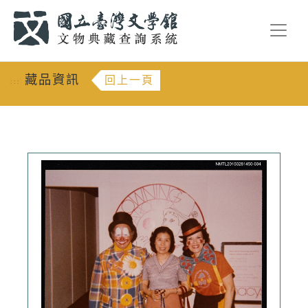
跳到主要內容
:::
藏品資訊
回上一頁
:::