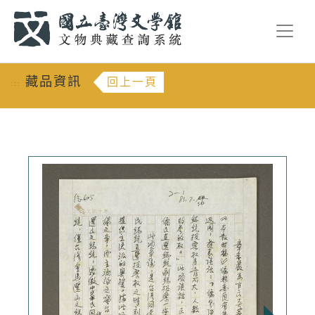
跳到主要內容
:::
藏品資訊
回上一頁
:::