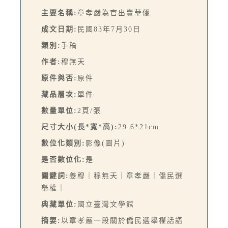
主要名稱:
章孝嚴為官出賣華僑
成文日期:
民國83年7月30日
類別:
手稿
作者:
穆無天
原件與否:
原件
藏品層次:
單件
數量單位:
2頁/張
尺寸大小(長*寬*高):
29.6*21cm
數位化類別:
影像(圖片)
是否數位化:
是
關鍵詞:
姜穆｜穆無天｜章孝嚴｜僑民選
舉權｜
典藏單位:
國立臺灣文學館
摘要:
以章孝嚴一段關於僑民選舉權話語