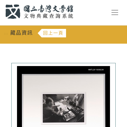
跳到主要內容
:::
藏品資訊
回上一頁
:::