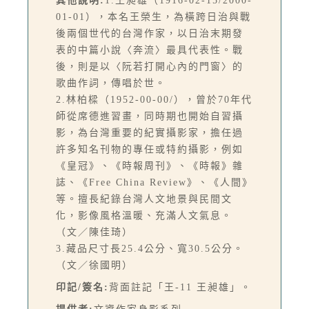
其他說明:
1.王昶雄（1916-02-15/2000-
01-01），本名王榮生，為橫跨日治與戰
後兩個世代的台灣作家，以日治末期發
表的中篇小說〈奔流〉最具代表性。戰
後，則是以〈阮若打開心內的門窗〉的
歌曲作詞，傳唱於世。
2.林柏樑（1952-00-00/），曾於70年代
師從席德進習畫，同時期也開始自習攝
影，為台灣重要的紀實攝影家，擔任過
許多知名刊物的專任或特約攝影，例如
《皇冠》、《時報周刊》、《時報》雜
誌、《Free China Review》、《人間》
等。擅長紀錄台灣人文地景與民間文
化，影像風格溫暖、充滿人文氣息。
（文／陳佳琦）
3.藏品尺寸長25.4公分、寬30.5公分。
（文／徐國明）
印記/簽名:
背面註記「王-11 王昶雄」。