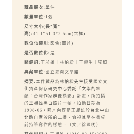
藏品層次:
單件
數量單位:
1張
尺寸大小(長*寬*
高):
41.1*51.3*2.5cm(含框)
數位化類別:
影像(圖片)
是否數位化:
是
關鍵詞:
王昶雄｜林柏樑｜王榮生｜獨照
典藏單位:
國立臺灣文學館
摘要:
本件藏品為林柏樑先生接受國立文
化資產保存研究中心委託「文學的容
顏：台灣作家群像攝影」計畫，所拍攝
的王昶雄黑白照片一幀，拍攝日期為
1998-06。照片內容是王昶雄於台北中山
北路自家診所的二樓，俯視其坐在書桌
前持筆寫作的樣態。（文／徐國明）