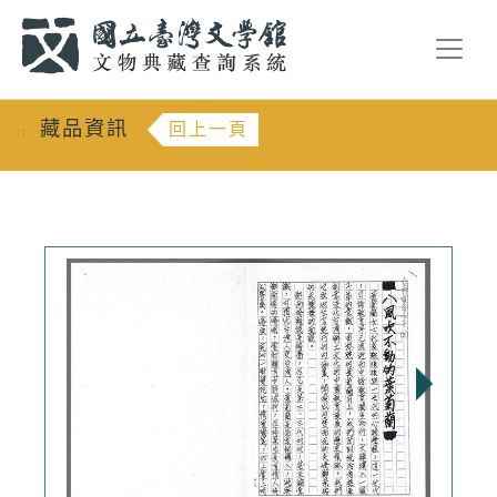
跳到主要內容
:::
藏品資訊
回上一頁
:::