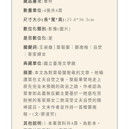
藏品層次:
單件
數量單位:
4張共4頁
尺寸大小(長*寬*高):
25.6*36.3cm
數位化類別:
影像(圖片)
是否數位化:
是
關鍵詞:
王昶雄│葉菊蘭｜鄭南榕｜自焚
｜客家婦女
典藏單位:
國立臺灣文學館
摘要:
本文為對葉菊蘭致敬的文章。他稱
讚葉在丈夫自焚之後，堅毅果管地走上
原先完全未預期的政治之路。作者認為
葉會如此義無反顧主要基於一她是吃苦
耐勞的客家婦女二她深受丈夫自焚的精
神感召。文末作者並作詩一首贈鄭南
榕。(文/廖淑芳)
其他說明:
1.本筆資料共4頁，為影本，