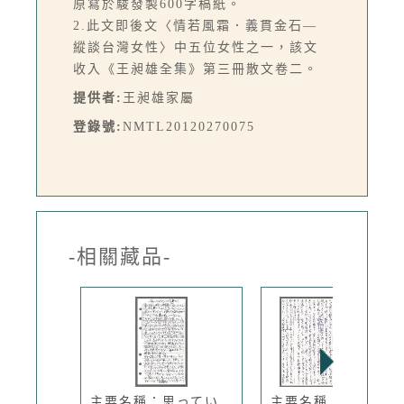
原寫於駿發製600字稿紙。
2.此文即後文〈情若風霜．義貫金石—
縱談台灣女性〉中五位女性之一，該文
收入《王昶雄全集》第三冊散文卷二。
提供者:
王昶雄家屬
登錄號:
NMTL20120270075
-相關藏品-
主要名稱：思ってい
主要名稱：無題名：