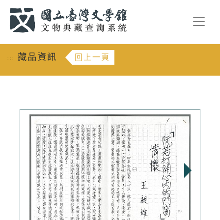
跳到主要內容
:::
藏品資訊
回上一頁
:::