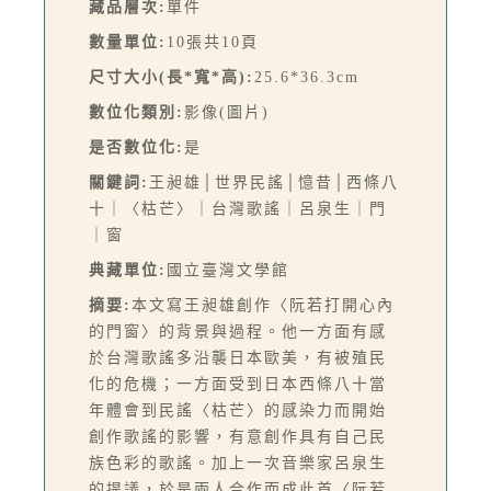
藏品層次:
單件
數量單位:
10張共10頁
尺寸大小(長*寬*高):
25.6*36.3cm
數位化類別:
影像(圖片)
是否數位化:
是
關鍵詞:
王昶雄│世界民謠│憶昔│西條八
十｜〈枯芒〉｜台灣歌謠｜呂泉生｜門
｜窗
典藏單位:
國立臺灣文學館
摘要:
本文寫王昶雄創作〈阮若打開心內
的門窗〉的背景與過程。他一方面有感
於台灣歌謠多沿襲日本歐美，有被殖民
化的危機；一方面受到日本西條八十當
年體會到民謠〈枯芒〉的感染力而開始
創作歌謠的影響，有意創作具有自己民
族色彩的歌謠。加上一次音樂家呂泉生
的提議，於是兩人合作而成此首〈阮若