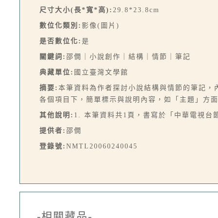
尺寸大小(長*寬*高):
29.8*23.8cm
數位化類別:
影像(圖片)
是否數位化:
是
關鍵詞:
邵僩｜小說創作｜結構｜情節｜筆記
典藏單位:
國立臺灣文學館
摘要:
本筆資料為作者探討小說結構與情節的筆記，
各個項目下，簡單標示與說明內容，如「主題」方
其他說明:
1. 本筆資料共1頁，書寫於「中華電視台
提供者:
邵僩
登錄號:
NMTL20060240045
-相關藏品-