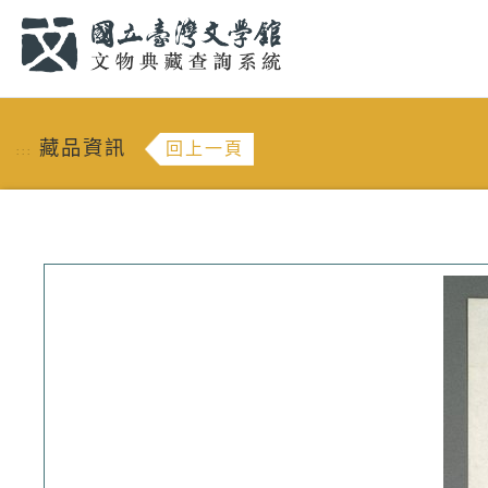
跳到主要內容
:::
藏品資訊
回上一頁
:::