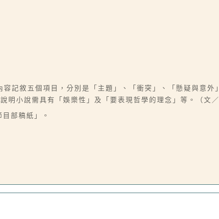
內容記敘五個項目，分別是「主題」、「衝突」、「懸疑與意外
面說明小說需具有「娛樂性」及「要表現哲學的理念」等。（文
節目部稿紙」。