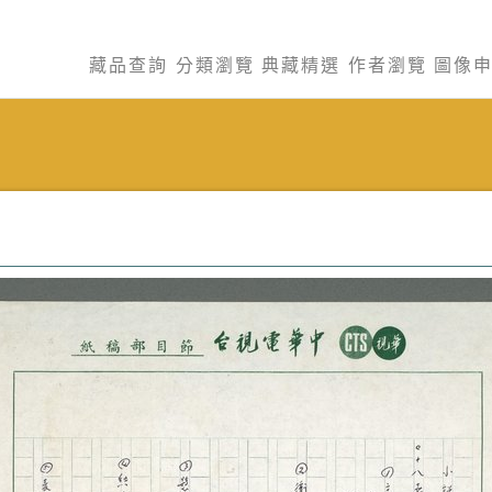
藏品查詢
分類瀏覽
典藏精選
作者瀏覽
圖像