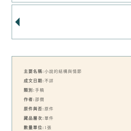
主要名稱:
小說的結構與情節
成文日期:
不詳
類別:
手稿
作者:
邵僩
原件與否:
原件
藏品層次:
單件
數量單位:
1張