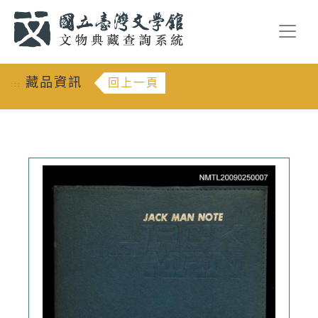
跳到主要內容
:::
藏品資訊
回上一頁
:::