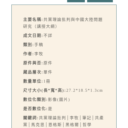
主要名稱:
共黨理論批判與中國大陸問題
研究（講授大綱）
成文日期:
不詳
類別:
手稿
作者:
李牧
原件與否:
原件
藏品層次:
單件
數量單位:
1冊
尺寸大小(長*寬*高):
27.2*18.5*1.3cm
數位化類別:
影像(圖片)
是否數位化:
是
關鍵詞:
共黨理論批判│李牧│筆記│共產
黨│馬克思│恩格斯│黑格爾│哲學