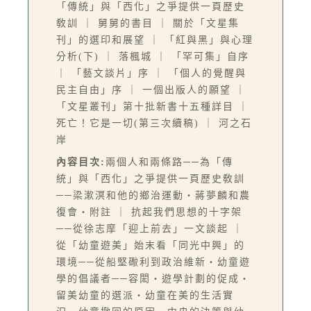
「傳統」與「西化」之爭提供一頁歷史
敎訓 ｜ 舅舅的書目 ｜ 關於「文星集
刊」的選印和展望 ｜ 「紅與黑」與心理
分析(下) ｜ 落楓城 ｜ 「罕可集」自序
｜ 「藝文談片」序 ｜ 「個人的覺醒與
民主自由」序 ｜ 一個出版人的願望 ｜
「文星叢刊」第十批新書十五種詳目 ｜
死亡！它是一切(第三次續稿) ｜ 河之石
岸
內容目次:
兩個人和兩條路──為「傳
統」與「西化」之爭提供一頁歷史敎訓
──梁漱溟和他的鄉治運動‧蔣夢麟和農
復會‧附註 ｜ 抗起我們思想的十字架
──從徐志摩「迎上前去」一文談起 ｜
從「幼童遊美」始末看「同光中興」的
環境──從船堅礮利到政治維新‧幼童遊
學的倡議者──容閎‧遊學計劃的促成‧
留美幼童的選派‧幼童在美的生活實