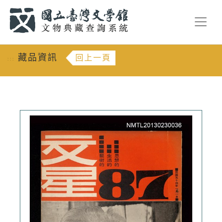
跳到主要內容
:::
藏品資訊
回上一頁
:::