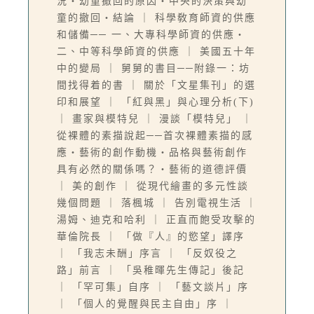
況‧幼童撤回的原因‧中央的決策與幼
童的撤回‧結論 ｜ 科學敎育師資的供應
和儲備── 一、大專科學師資的供應‧
二、中等科學師資的供應 ｜ 美國五十年
中的變局 ｜ 舅舅的書目──附錄一：坊
間找得着的書 ｜ 關於「文星集刊」的選
印和展望 ｜ 「紅與黑」與心理分析(下)
｜ 畫家與模特兒 ｜ 漫談「模特兒」 ｜
從裸體的素描說起──首次裸體素描的感
應‧藝術的創作動機‧品格與藝術創作
具有必然的關係嗎？‧藝術的道德評價
｜ 美的創作 ｜ 從現代繪畫的多元性談
幾個問題 ｜ 落楓城 ｜ 告別電視生活 ｜
湯姆、迪克和哈利 ｜ 正直而飽受攻擊的
華倫院長 ｜ 「做『人』的慾望」譯序
｜ 「我志未酬」序言 ｜ 「反奴役之
路」前言 ｜ 「吳稚暉先生傳記」後記
｜ 「罕可集」自序 ｜ 「藝文談片」序
｜ 「個人的覺醒與民主自由」序 ｜