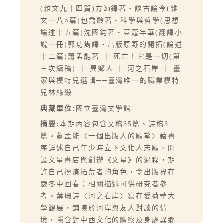
(雜文九十四篇)方師鐸著‧談古論今(雜
文一八○篇)包喬齡著‧科學與哲學(思想
論述十五篇)沈國鈞著‧荳蔻年華(翻譯小
說一冊)郭功雋譯‧出版原野的開拓(論述
十二篇)蕭孟能著 ｜ 死亡！它是一切(第
三次續稿) ｜ 異鄉人 ｜ 河之石岸 ｜ 畫
家與模特兒選輯──臺灣唯一的職業模特
兒林絲緞
典藏單位:
國立臺灣文學館
摘要:
本期內容包含文稿35篇、詩稿3
篇。蕭孟能〈一個出版人的願望〉藉書
序詳述自己年少時立下文化人志願、開
設文星書店與創辦《文星》的過程，期
許自己扮演拓荒者的角色，令出版界在
嚴冬中回春；相關描述可供研究者參
考。葉珊詩〈河之右岸〉寫在愛荷華大
學觀展，鋪陳於河岸與友人對談的情
境，隱含對中西文化的體察及身處異鄉