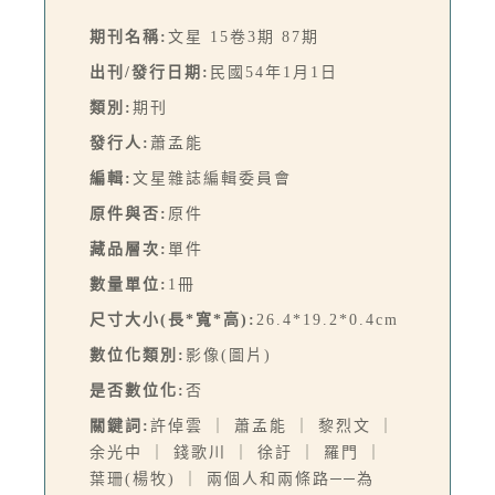
期刊名稱:
文星 15卷3期 87期
出刊/發行日期:
民國54年1月1日
類別:
期刊
發行人:
蕭孟能
編輯:
文星雜誌編輯委員會
原件與否:
原件
藏品層次:
單件
數量單位:
1冊
尺寸大小(長*寬*高):
26.4*19.2*0.4cm
數位化類別:
影像(圖片)
是否數位化:
否
關鍵詞:
許倬雲 ｜ 蕭孟能 ｜ 黎烈文 ｜
余光中 ｜ 錢歌川 ｜ 徐訏 ｜ 羅門 ｜
葉珊(楊牧) ｜ 兩個人和兩條路──為