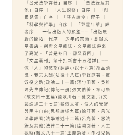
「呂光法學譯著」自序 ｜ 「惡法錄及其
他」自序 ｜ 「人生觀察」自序 ｜ 「刨
根兒集」自序 ｜ 「談古論今」楔子 ｜
「科學與哲學」自序 ｜ 「荳蔻年華」譯
者序 ｜ 一個出版人的願望──「出版原
野的開拓」代序──少年的志願‧創辦文
星書店‧創辦文星雜誌‧文星雜誌帶來
了高潮‧「曾是冬日，卻又春回」 ｜
「文星叢刊」第十批新書十五種詳目──
做「人」的慾望(翻譯小說十四篇)胡品淸
譯‧我志未酬(法律十八篇)李聲庭著‧反
奴役之路(政論二十一篇)蔣勻田著‧吳稚
暉先生傳記(傳記一册)張文伯著‧罕可集
(散文四十五篇)錢歌川著‧藝文談片(文
藝論述三十七篇)黎烈文著‧個人的覺醒
與民主自由(思想論述九篇)徐訏著‧呂光
法學譯著(法學論述十二篇)呂光著‧惡法
錄及其他(法律二十一篇)陸嘯釗著‧人生
觀察(雜文八十一篇)王鼎鈞著‧刨根兒集