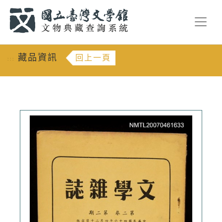
跳到主要內容
:::
藏品資訊
回上一頁
:::