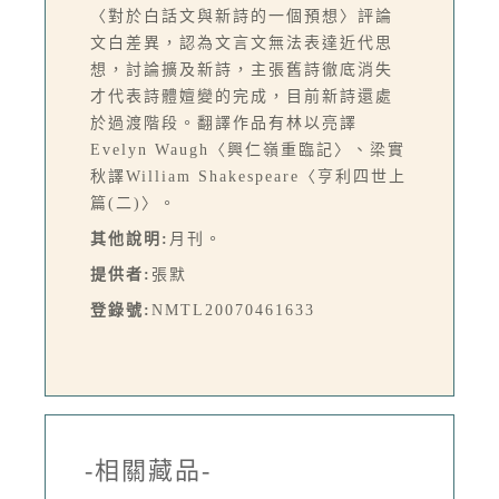
〈對於白話文與新詩的一個預想〉評論
文白差異，認為文言文無法表達近代思
想，討論擴及新詩，主張舊詩徹底消失
才代表詩體嬗變的完成，目前新詩還處
於過渡階段。翻譯作品有林以亮譯
Evelyn Waugh〈興仁嶺重臨記〉、梁實
秋譯William Shakespeare〈亨利四世上
篇(二)〉。
其他說明:
月刊。
提供者:
張默
登錄號:
NMTL20070461633
-相關藏品-