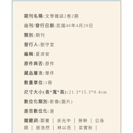
期刊名稱:
文學雜誌2卷2期
出刊/發行日期:
民國46年4月20日
類別:
期刊
發行人:
劉守宜
編輯:
夏濟安
原件與否:
原件
藏品層次:
單件
數量單位:
1冊
尺寸大小(長*寬*高):
21.3*15.3*0.4cm
數位化類別:
影像(圖片)
是否數位化:
是
關鍵詞:
鄭騫 │ 余光中 │ 勞幹 │ 公孫
嬿 │ 居浩然 │ 林以亮 │ 梁實秋 │