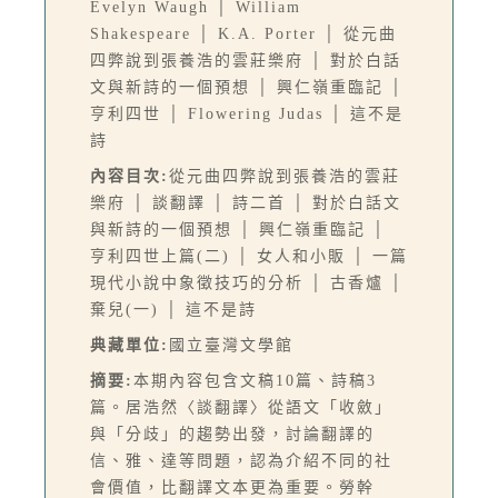
Evelyn Waugh │ William
Shakespeare │ K.A. Porter │ 從元曲
四弊說到張養浩的雲莊樂府 │ 對於白話
文與新詩的一個預想 │ 興仁嶺重臨記 │
亨利四世 │ Flowering Judas │ 這不是
詩
內容目次:
從元曲四弊說到張養浩的雲莊
樂府 │ 談翻譯 │ 詩二首 │ 對於白話文
與新詩的一個預想 │ 興仁嶺重臨記 │
亨利四世上篇(二) │ 女人和小販 │ 一篇
現代小說中象徵技巧的分析 │ 古香爐 │
棄兒(一) │ 這不是詩
典藏單位:
國立臺灣文學館
摘要:
本期內容包含文稿10篇、詩稿3
篇。居浩然〈談翻譯〉從語文「收斂」
與「分歧」的趨勢出發，討論翻譯的
信、雅、達等問題，認為介紹不同的社
會價值，比翻譯文本更為重要。勞幹