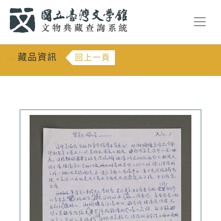
跳到主要內容
:::
藏品資訊
回上一頁
:::