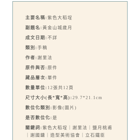
主要名稱:
紫色大稻埕
副題名:
黃金山城歲月
成文日期:
不詳
類別:
手稿
作者:
謝里法
原件與否:
原件
藏品層次:
單件
數量單位:
12張共12頁
尺寸大小(長*寬*高):
29.7*21.1cm
數位化類別:
影像(圖片)
是否數位化:
是
關鍵詞:
紫色大稻埕｜謝里法｜鹽月桃甫
｜謝國鏞｜造型美術協會｜立石鐵臣