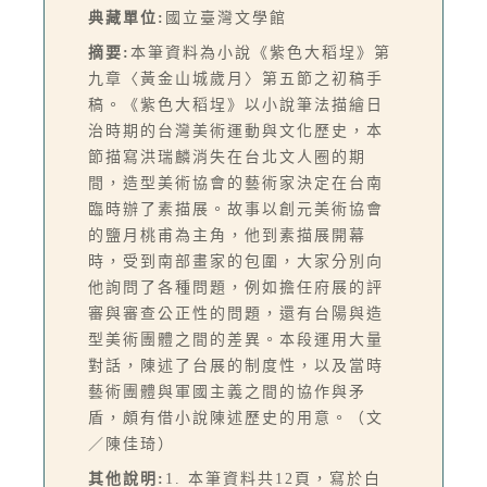
典藏單位:
國立臺灣文學館
摘要:
本筆資料為小說《紫色大稻埕》第
九章〈黃金山城歲月〉第五節之初稿手
稿。《紫色大稻埕》以小說筆法描繪日
治時期的台灣美術運動與文化歷史，本
節描寫洪瑞麟消失在台北文人圈的期
間，造型美術協會的藝術家決定在台南
臨時辦了素描展。故事以創元美術協會
的鹽月桃甫為主角，他到素描展開幕
時，受到南部畫家的包圍，大家分別向
他詢問了各種問題，例如擔任府展的評
審與審查公正性的問題，還有台陽與造
型美術團體之間的差異。本段運用大量
對話，陳述了台展的制度性，以及當時
藝術團體與軍國主義之間的協作與矛
盾，頗有借小說陳述歷史的用意。（文
／陳佳琦）
其他說明:
1. 本筆資料共12頁，寫於白