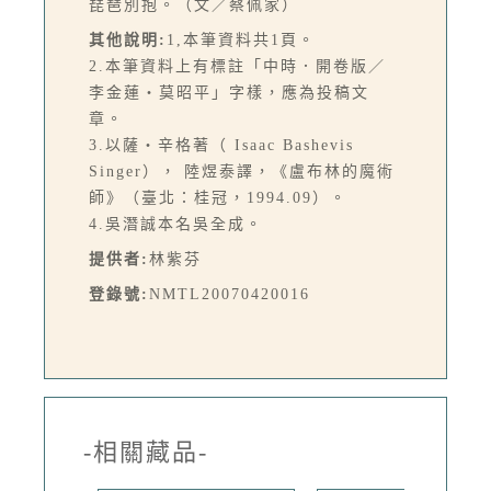
琵琶別抱。（文／蔡佩家）
其他說明:
1,本筆資料共1頁。
2.本筆資料上有標註「中時．開卷版／
李金蓮‧莫昭平」字樣，應為投稿文
章。
3.以薩‧辛格著（ Isaac Bashevis
Singer）， 陸煜泰譯，《盧布林的魔術
師》（臺北：桂冠，1994.09）。
4.吳潛誠本名吳全成。
提供者:
林紫芬
登錄號:
NMTL20070420016
-相關藏品-