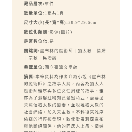
藏品層次:
單件
數量單位:
1張共1頁
尺寸大小(長*寬*高):
20.9*29.6cm
數位化類別:
影像(圖片)
是否數位化:
是
關鍵詞:
盧布林的魔術師｜猶太教｜情婦
｜宗教｜吳潛誠
典藏單位:
國立臺灣文學館
摘要:
本筆資料為作者介紹小說《盧布林
的魔術師》之故事大綱，內容為猶太人
魔術師雅序與多位女性周旋的故事。雅
序為了迎娶紅粉知己愛蜜莉亞，需要拋
棄篤信猶太教的髮妻，並脫離猶太教的
社會網絡，加入天主教。不料後來雅序
偷竊的行徑被發現，致使愛蜜莉亞宣布
與他斷絕關係，他的同居人上吊、情婦