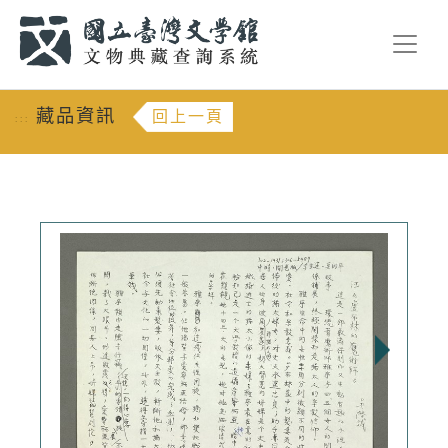
跳到主要內容
:::
藏品資訊
回上一頁
:::