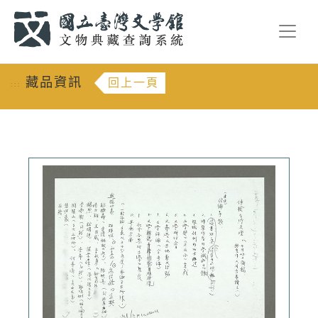
跳到主要內容
:::
藏品資訊
回上一頁
:::