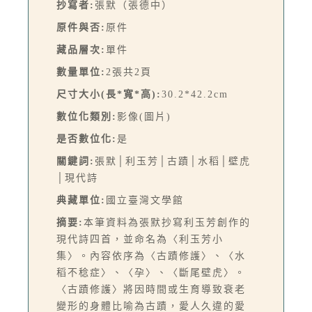
抄寫者:
張默（張德中）
原件與否:
原件
藏品層次:
單件
數量單位:
2張共2頁
尺寸大小(長*寬*高):
30.2*42.2cm
數位化類別:
影像(圖片)
是否數位化:
是
關鍵詞:
張默│利玉芳│古蹟│水稻│壁虎
│現代詩
典藏單位:
國立臺灣文學館
摘要:
本筆資料為張默抄寫利玉芳創作的
現代詩四首，並命名為〈利玉芳小
集〉。內容依序為〈古蹟修護〉、〈水
稻不稔症〉、〈孕〉、〈斷尾壁虎〉。
〈古蹟修護〉將因時間或生育導致衰老
變形的身體比喻為古蹟，愛人久違的愛