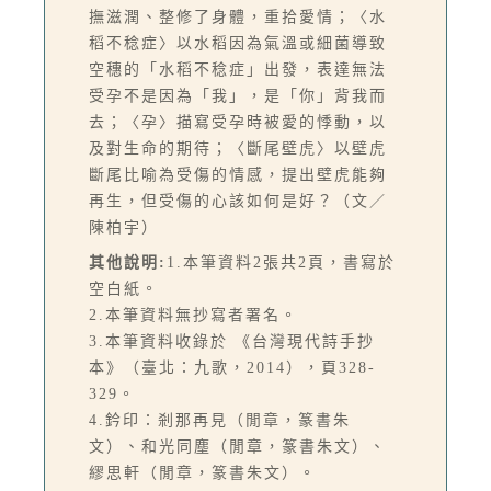
撫滋潤、整修了身體，重拾愛情；〈水
稻不稔症〉以水稻因為氣溫或細菌導致
空穗的「水稻不稔症」出發，表達無法
受孕不是因為「我」，是「你」背我而
去；〈孕〉描寫受孕時被愛的悸動，以
及對生命的期待；〈斷尾壁虎〉以壁虎
斷尾比喻為受傷的情感，提出壁虎能夠
再生，但受傷的心該如何是好？（文／
陳柏宇）
其他說明:
1.本筆資料2張共2頁，書寫於
空白紙。
2.本筆資料無抄寫者署名。
3.本筆資料收錄於 《台灣現代詩手抄
本》（臺北：九歌，2014），頁328-
329。
4.鈐印：剎那再見（閒章，篆書朱
文）、和光同塵（閒章，篆書朱文）、
繆思軒（閒章，篆書朱文）。