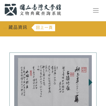
跳到主要內容
:::
藏品資訊
回上一頁
:::