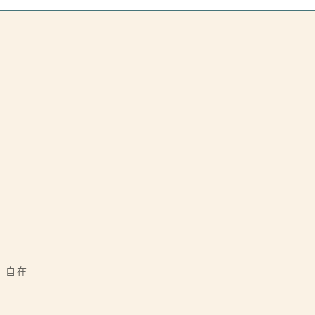
）
｜自在