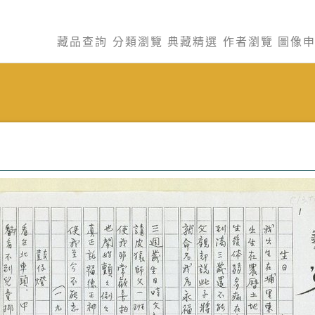
藏品查詢
分類瀏覽
典藏精選
作者瀏覽
圖像