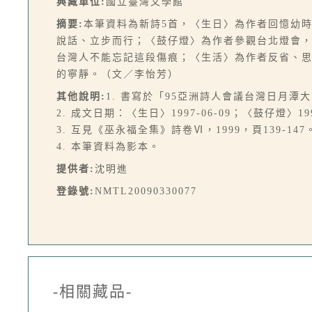
典藏單位:
國立臺灣文學館
摘要:
本筆資料為新詩5首，〈生日〉為作者回憶幼
說話、立步而行；〈鼓仔燈〉為作者參觀台北燈會
台灣人不能忘記這段傷痕；〈生活〉為作者反省、
的寧靜。（文／李怡芳）
其他說明:
1. 書寫於「95亞洲詩人會議台灣日月潭
2. 成文日期：〈生日〉1997-06-09；〈鼓仔燈〉1997
3. 互見《巫永福全集》詩卷Ⅵ，1999，頁139-147
4. 本筆資料為影本。
提供者:
沈明進
登錄號:
NMTL20090330077
-相關藏品-