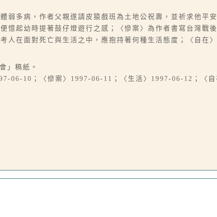
時體弱多病，作者父親遂請皮猿戲班為土地公祝壽，並祈求他平
，便憶起幼時提著鼓仔燈遊行之感；〈慘案〉為作者書寫台灣戰
思考人在面對死亡與生活之中，應抱持著何種生活態度；〈自在
大會」稿紙。
-06-10；〈慘案〉1997-06-11；〈生活〉1997-06-12；〈自在
。