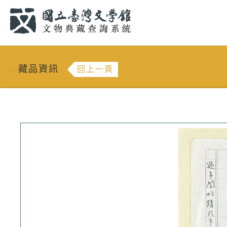
跳到主要內容
:::
藏品資訊
回上一頁
:::