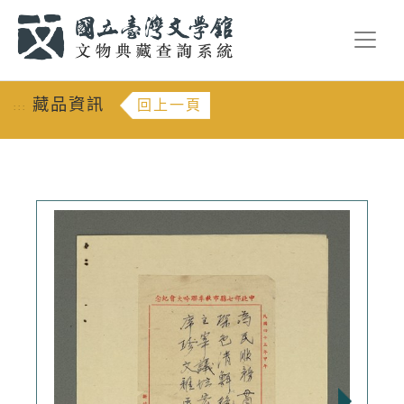
跳到主要內容
:::
藏品資訊
回上一頁
:::