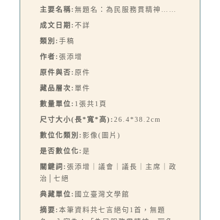
主要名稱:
無題名：為民服務貫精神……
成文日期:
不詳
類別:
手稿
作者:
張添增
原件與否:
原件
藏品層次:
單件
數量單位:
1張共1頁
尺寸大小(長*寬*高):
26.4*38.2cm
數位化類別:
影像(圖片)
是否數位化:
是
關鍵詞:
張添增｜議會｜議長｜主席｜政
治│七絕
典藏單位:
國立臺灣文學館
摘要:
本筆資料共七言絕句1首，無題