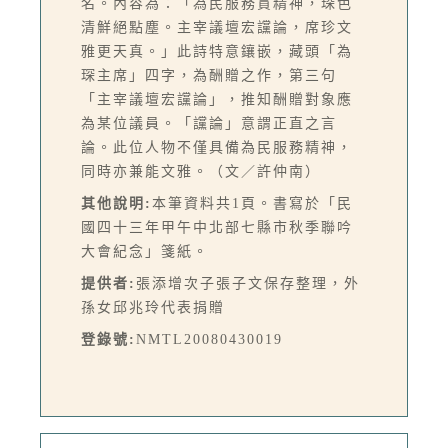
名。內容為：「為民服務貫精神，琛色
清鮮絕點塵。主宰議壇宏讜論，席珍文
雅更天真。」此詩特意鑲嵌，藏頭「為
琛主席」四字，為酬贈之作，第三句
「主宰議壇宏讜論」，推知酬贈對象應
為某位議員。「讜論」意謂正直之言
論。此位人物不僅具備為民服務精神，
同時亦兼能文雅。（文／許仲南）
其他說明:
本筆資料共1頁。書寫於「民
國四十三年甲午中北部七縣市秋季聯吟
大會紀念」箋紙。
提供者:
張添增次子張子文保存整理，外
孫女邱兆玲代表捐贈
登錄號:
NMTL20080430019