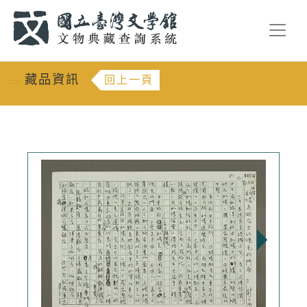
跳到主要內容
:::
藏品資訊
回上一頁
:::