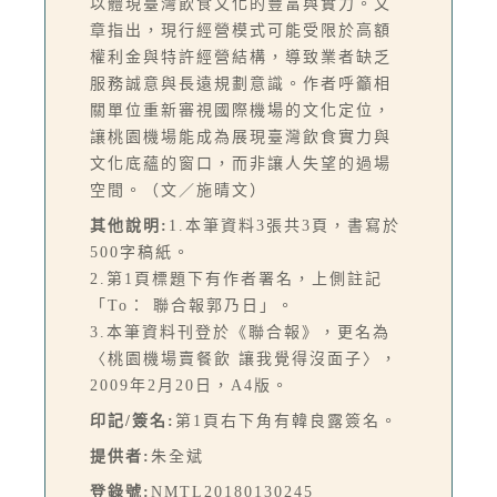
以體現臺灣飲食文化的豐富與實力。文
章指出，現行經營模式可能受限於高額
權利金與特許經營結構，導致業者缺乏
服務誠意與長遠規劃意識。作者呼籲相
關單位重新審視國際機場的文化定位，
讓桃園機場能成為展現臺灣飲食實力與
文化底蘊的窗口，而非讓人失望的過場
空間。（文／施晴文）
其他說明:
1.本筆資料3張共3頁，書寫於
500字稿紙。
2.第1頁標題下有作者署名，上側註記
「To： 聯合報郭乃日」。
3.本筆資料刊登於《聯合報》，更名為
〈桃園機場賣餐飲 讓我覺得沒面子〉，
2009年2月20日，A4版。
印記/簽名:
第1頁右下角有韓良露簽名。
提供者:
朱全斌
登錄號:
NMTL20180130245