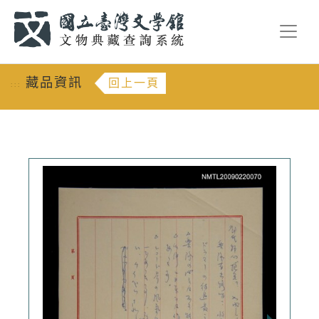
跳到主要內容
:::
藏品資訊
回上一頁
:::