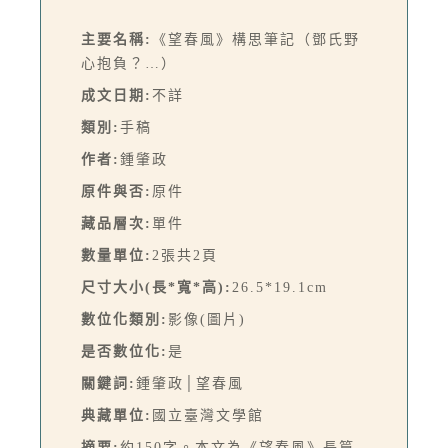
主要名稱:
《望春風》構思筆記（鄧氏野
心抱負？…）
成文日期:
不詳
類別:
手稿
作者:
鍾肇政
原件與否:
原件
藏品層次:
單件
數量單位:
2張共2頁
尺寸大小(長*寬*高):
26.5*19.1cm
數位化類別:
影像(圖片)
是否數位化:
是
關鍵詞:
鍾肇政│望春風
典藏單位:
國立臺灣文學館
摘要:
約150字。本文為《望春風》長篇